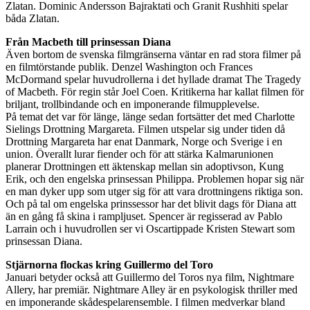
Zlatan. Dominic Andersson Bajraktati och Granit Rushhiti spelar
båda Zlatan.
Från Macbeth till prinsessan Diana
Även bortom de svenska filmgränserna väntar en rad stora filmer på
en filmtörstande publik. Denzel Washington och Frances
McDormand spelar huvudrollerna i det hyllade dramat The Tragedy
of Macbeth. För regin står Joel Coen. Kritikerna har kallat filmen för
briljant, trollbindande och en imponerande filmupplevelse.
På temat det var för länge, länge sedan fortsätter det med Charlotte
Sielings Drottning Margareta. Filmen utspelar sig under tiden då
Drottning Margareta har enat Danmark, Norge och Sverige i en
union. Överallt lurar fiender och för att stärka Kalmarunionen
planerar Drottningen ett äktenskap mellan sin adoptivson, Kung
Erik, och den engelska prinsessan Philippa. Problemen hopar sig när
en man dyker upp som utger sig för att vara drottningens riktiga son.
Och på tal om engelska prinssessor har det blivit dags för Diana att
än en gång få skina i rampljuset. Spencer är regisserad av Pablo
Larrain och i huvudrollen ser vi Oscartippade Kristen Stewart som
prinsessan Diana.
Stjärnorna flockas kring Guillermo del Toro
Januari betyder också att Guillermo del Toros nya film, Nightmare
Allery, har premiär. Nightmare Alley är en psykologisk thriller med
en imponerande skådespelarensemble. I filmen medverkar bland