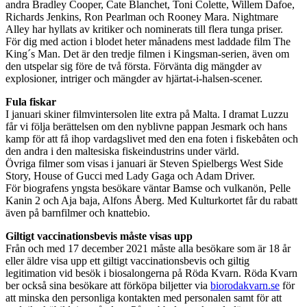
andra Bradley Cooper, Cate Blanchet, Toni Colette, Willem Dafoe,
Richards Jenkins, Ron Pearlman och Rooney Mara. Nightmare
Alley har hyllats av kritiker och nominerats till flera tunga priser.
För dig med action i blodet heter månadens mest laddade film The
King´s Man. Det är den tredje filmen i Kingsman-serien, även om
den utspelar sig före de två första. Förvänta dig mängder av
explosioner, intriger och mängder av hjärtat-i-halsen-scener.
Fula fiskar
I januari skiner filmvintersolen lite extra på Malta. I dramat Luzzu
får vi följa berättelsen om den nyblivne pappan Jesmark och hans
kamp för att få ihop vardagslivet med den ena foten i fiskebåten och
den andra i den maltesiska fiskeindustrins under värld.
Övriga filmer som visas i januari är Steven Spielbergs West Side
Story, House of Gucci med Lady Gaga och Adam Driver.
För biografens yngsta besökare väntar Bamse och vulkanön, Pelle
Kanin 2 och Aja baja, Alfons Åberg. Med Kulturkortet får du rabatt
även på barnfilmer och knattebio.
Giltigt vaccinationsbevis måste visas upp
Från och med 17 december 2021 måste alla besökare som är 18 år
eller äldre visa upp ett giltigt vaccinationsbevis och giltig
legitimation vid besök i biosalongerna på Röda Kvarn. Röda Kvarn
ber också sina besökare att förköpa biljetter via
biorodakvarn.se
för
att minska den personliga kontakten med personalen samt för att