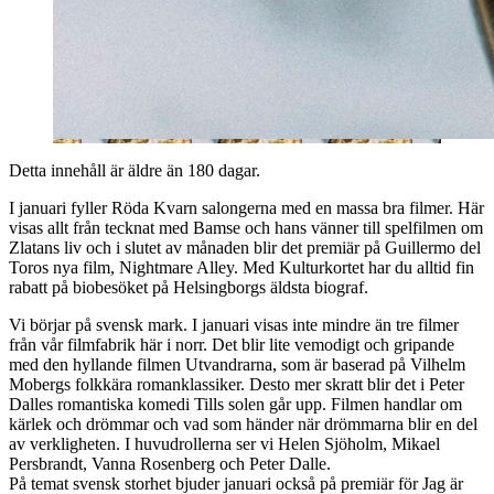
Detta innehåll är äldre än 180 dagar.
I januari fyller Röda Kvarn salongerna med en massa bra filmer. Här
visas allt från tecknat med Bamse och hans vänner till spelfilmen om
Zlatans liv och i slutet av månaden blir det premiär på Guillermo del
Toros nya film, Nightmare Alley. Med Kulturkortet har du alltid fin
rabatt på biobesöket på Helsingborgs äldsta biograf.
Vi börjar på svensk mark. I januari visas inte mindre än tre filmer
från vår filmfabrik här i norr. Det blir lite vemodigt och gripande
med den hyllande filmen Utvandrarna, som är baserad på Vilhelm
Mobergs folkkära romanklassiker. Desto mer skratt blir det i Peter
Dalles romantiska komedi Tills solen går upp. Filmen handlar om
kärlek och drömmar och vad som händer när drömmarna blir en del
av verkligheten. I huvudrollerna ser vi Helen Sjöholm, Mikael
Persbrandt, Vanna Rosenberg och Peter Dalle.
På temat svensk storhet bjuder januari också på premiär för Jag är