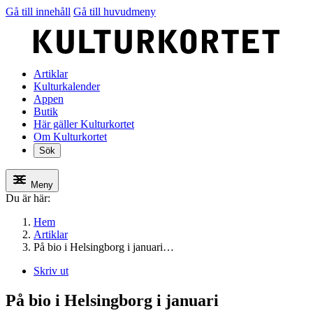
Gå till innehåll
Gå till huvudmeny
Artiklar
Kulturkalender
Appen
Butik
Här gäller Kulturkortet
Om Kulturkortet
Sök
Meny
Du är här:
Hem
Artiklar
På bio i Helsingborg i januari…
Skriv ut
På bio i Helsingborg i januari