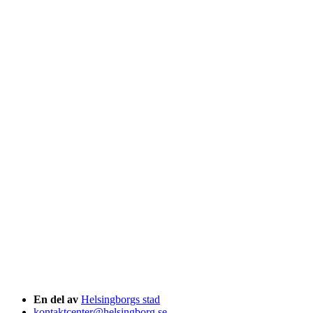
En del av
Helsingborgs stad
kontaktcenter@helsingborg.se