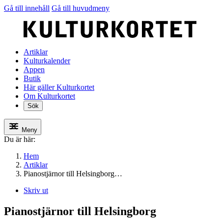
Gå till innehåll
Gå till huvudmeny
Artiklar
Kulturkalender
Appen
Butik
Här gäller Kulturkortet
Om Kulturkortet
Sök
Meny
Du är här:
Hem
Artiklar
Pianostjärnor till Helsingborg…
Skriv ut
Pianostjärnor till Helsingborg