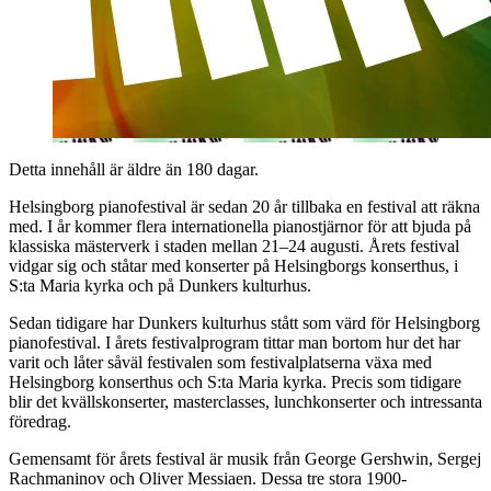
Detta innehåll är äldre än 180 dagar.
Helsingborg pianofestival är sedan 20 år tillbaka en festival att räkna
med. I år kommer flera internationella pianostjärnor för att bjuda på
klassiska mästerverk i staden mellan 21–24 augusti. Årets festival
vidgar sig och ståtar med konserter på Helsingborgs konserthus, i
S:ta Maria kyrka och på Dunkers kulturhus.
Sedan tidigare har Dunkers kulturhus stått som värd för Helsingborg
pianofestival. I årets festivalprogram tittar man bortom hur det har
varit och låter såväl festivalen som festivalplatserna växa med
Helsingborg konserthus och S:ta Maria kyrka. Precis som tidigare
blir det kvällskonserter, masterclasses, lunchkonserter och intressanta
föredrag.
Gemensamt för årets festival är musik från George Gershwin, Sergej
Rachmaninov och Oliver Messiaen. Dessa tre stora 1900-