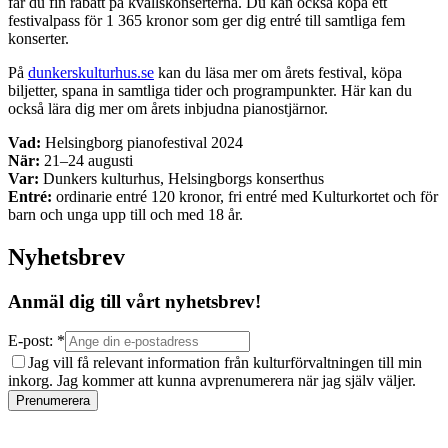
får du fin rabatt på kvällskonserterna. Du kan också köpa ett
festivalpass för 1 365 kronor som ger dig entré till samtliga fem
konserter.
På
dunkerskulturhus.se
kan du läsa mer om årets festival, köpa
biljetter, spana in samtliga tider och programpunkter. Här kan du
också lära dig mer om årets inbjudna pianostjärnor.
Vad:
Helsingborg pianofestival 2024
När:
21–24 augusti
Var:
Dunkers kulturhus, Helsingborgs konserthus
Entré:
ordinarie entré 120 kronor, fri entré med Kulturkortet och för
barn och unga upp till och med 18 år.
Nyhetsbrev
Anmäl dig till vårt nyhetsbrev!
E-post: *
Jag vill få relevant information från kulturförvaltningen till min
inkorg. Jag kommer att kunna avprenumerera när jag själv väljer.
Prenumerera