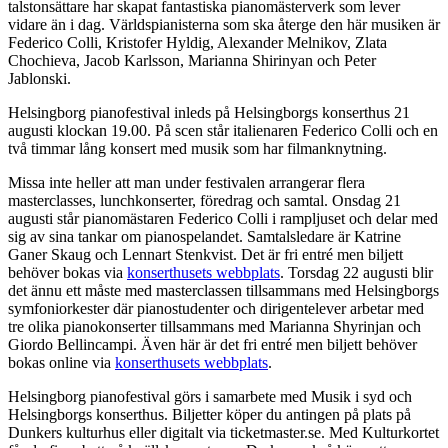
talstonsättare har skapat fantastiska pianomästerverk som lever
vidare än i dag. Världspianisterna som ska återge den här musiken är
Federico Colli, Kristofer Hyldig, Alexander Melnikov, Zlata
Chochieva, Jacob Karlsson, Marianna Shirinyan och Peter
Jablonski.
Helsingborg pianofestival inleds på Helsingborgs konserthus 21
augusti klockan 19.00. På scen står italienaren Federico Colli och en
två timmar lång konsert med musik som har filmanknytning.
Missa inte heller att man under festivalen arrangerar flera
masterclasses, lunchkonserter, föredrag och samtal. Onsdag 21
augusti står pianomästaren Federico Colli i rampljuset och delar med
sig av sina tankar om pianospelandet. Samtalsledare är Katrine
Ganer Skaug och Lennart Stenkvist. Det är fri entré men biljett
behöver bokas via
konserthusets webbplats
. Torsdag 22 augusti blir
det ännu ett måste med masterclassen tillsammans med Helsingborgs
symfoniorkester där pianostudenter och dirigentelever arbetar med
tre olika pianokonserter tillsammans med Marianna Shyrinjan och
Giordo Bellincampi. Även här är det fri entré men biljett behöver
bokas online via
konserthusets webbplats
.
Helsingborg pianofestival görs i samarbete med Musik i syd och
Helsingborgs konserthus. Biljetter köper du antingen på plats på
Dunkers kulturhus eller digitalt via ticketmaster.se. Med Kulturkortet