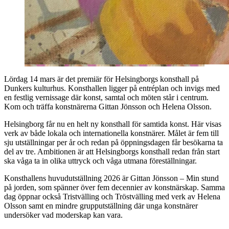
Lördag 14 mars är det premiär för Helsingborgs konsthall på
Dunkers kulturhus. Konsthallen ligger på entréplan och invigs med
en festlig vernissage där konst, samtal och möten står i centrum.
Kom och träffa konstnärerna Gittan Jönsson och Helena Olsson.
Helsingborg får nu en helt ny konsthall för samtida konst. Här visas
verk av både lokala och internationella konstnärer. Målet är fem till
sju utställningar per år och redan på öppningsdagen får besökarna ta
del av tre. Ambitionen är att Helsingborgs konsthall redan från start
ska våga ta in olika uttryck och våga utmana föreställningar.
Konsthallens huvudutställning 2026 är Gittan Jönsson – Min stund
på jorden, som spänner över fem decennier av konstnärskap. Samma
dag öppnar också Tristvälling och Tröstvälling med verk av Helena
Olsson samt en mindre grupputställning där unga konstnärer
undersöker vad moderskap kan vara.