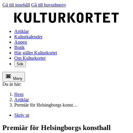
Gå till innehåll
Gå till huvudmeny
Artiklar
Kulturkalender
Appen
Butik
Här gäller Kulturkortet
Om Kulturkortet
Sök
Meny
Du är här:
Hem
Artiklar
Premiär för Helsingborgs konst…
Skriv ut
Premiär för Helsingborgs konsthall