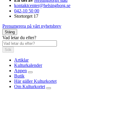
En del av
Helsingborgs stad
kontaktcenter@helsingborg.se
042-10 50 00
Stortorget 17
Prenumerera på vårt nyhetsbrev
Stäng
Vad letar du efter?
Sök
Artiklar
Kulturkalender
Appen
Butik
Här gäller Kulturkortet
Om Kulturkortet