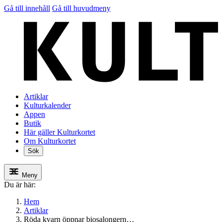
Gå till innehåll
Gå till huvudmeny
Artiklar
Kulturkalender
Appen
Butik
Här gäller Kulturkortet
Om Kulturkortet
Sök
Meny
Du är här:
Hem
Artiklar
Röda kvarn öppnar biosalongern…