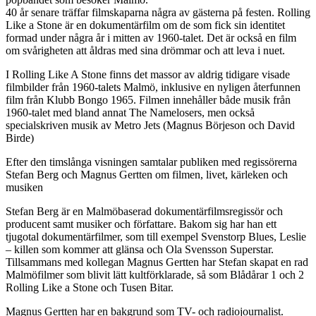
40 år senare träffar filmskaparna några av gästerna på festen. Rolling
Like a Stone är en dokumentärfilm om de som fick sin identitet
formad under några år i mitten av 1960-talet. Det är också en film
om svårigheten att åldras med sina drömmar och att leva i nuet.
I Rolling Like A Stone finns det massor av aldrig tidigare visade
filmbilder från 1960-talets Malmö, inklusive en nyligen återfunnen
film från Klubb Bongo 1965. Filmen innehåller både musik från
1960-talet med bland annat The Namelosers, men också
specialskriven musik av Metro Jets (Magnus Börjeson och David
Birde)
Efter den timslånga visningen samtalar publiken med regissörerna
Stefan Berg och Magnus Gertten om filmen, livet, kärleken och
musiken
Stefan Berg är en Malmöbaserad dokumentärfilmsregissör och
producent samt musiker och författare. Bakom sig har han ett
tjugotal dokumentärfilmer, som till exempel Svenstorp Blues, Leslie
– killen som kommer att glänsa och Ola Svensson Superstar.
Tillsammans med kollegan Magnus Gertten har Stefan skapat en rad
Malmöfilmer som blivit lätt kultförklarade, så som Blådårar 1 och 2
Rolling Like a Stone och Tusen Bitar.
Magnus Gertten har en bakgrund som TV- och radiojournalist.