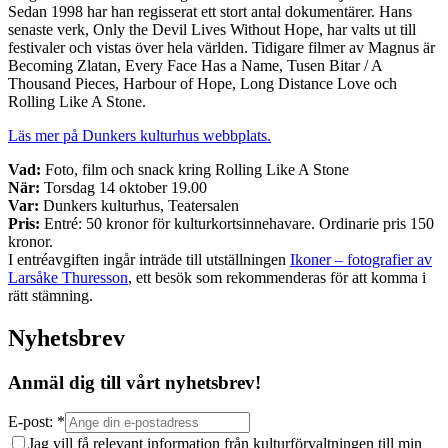
Sedan 1998 har han regisserat ett stort antal dokumentärer. Hans
senaste verk, Only the Devil Lives Without Hope, har valts ut till
festivaler och vistas över hela världen. Tidigare filmer av Magnus är
Becoming Zlatan, Every Face Has a Name, Tusen Bitar / A
Thousand Pieces, Harbour of Hope, Long Distance Love och
Rolling Like A Stone.
Läs mer på Dunkers kulturhus webbplats.
Vad:
Foto, film och snack kring Rolling Like A Stone
När:
Torsdag 14 oktober 19.00
Var:
Dunkers kulturhus, Teatersalen
Pris:
Entré: 50 kronor för kulturkortsinnehavare. Ordinarie pris 150
kronor.
I entréavgiften ingår inträde till utställningen
Ikoner – fotografier av
Larsåke Thuresson
, ett besök som rekommenderas för att komma i
rätt stämning.
Nyhetsbrev
Anmäl dig till vårt nyhetsbrev!
E-post: *
Jag vill få relevant information från kulturförvaltningen till min