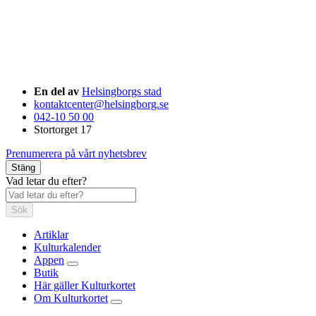
En del av
Helsingborgs stad
kontaktcenter@helsingborg.se
042-10 50 00
Stortorget 17
Prenumerera på vårt nyhetsbrev
Stäng
Vad letar du efter?
Sök
Artiklar
Kulturkalender
Appen
Butik
Här gäller Kulturkortet
Om Kulturkortet