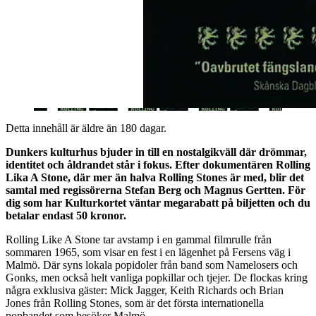
Detta innehåll är äldre än 180 dagar.
Dunkers kulturhus bjuder in till en nostalgikväll där drömmar,
identitet och åldrandet står i fokus. Efter dokumentären Rolling
Lika A Stone, där mer än halva Rolling Stones är med, blir det
samtal med regissörerna Stefan Berg och Magnus Gertten. För
dig som har Kulturkortet väntar megarabatt på biljetten och du
betalar endast 50 kronor.
Rolling Like A Stone tar avstamp i en gammal filmrulle från
sommaren 1965, som visar en fest i en lägenhet på Fersens väg i
Malmö. Där syns lokala popidoler från band som Namelosers och
Gonks, men också helt vanliga popkillar och tjejer. De flockas kring
några exklusiva gäster: Mick Jagger, Keith Richards och Brian
Jones från Rolling Stones, som är det första internationella
popbandet som besöker Malmö.