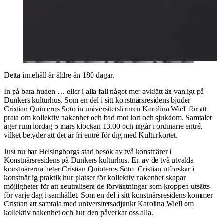
Detta innehåll är äldre än 180 dagar.
In på bara huden … eller i alla fall något mer avklätt än vanligt på
Dunkers kulturhus. Som en del i sitt konstnärsresidens bjuder
Cristian Quinteros Soto in universitetsläraren Karolina Wiell för att
prata om kollektiv nakenhet och bad mot lort och sjukdom. Samtalet
äger rum lördag 5 mars klockan 13.00 och ingår i ordinarie entré,
vilket betyder att det är fri entré för dig med Kulturkortet.
Just nu har Helsingborgs stad besök av två konstnärer i
Konstnärsresidens på Dunkers kulturhus. En av de två utvalda
konstnärerna heter Cristian Quinteros Soto. Cristian utforskar i
konstnärlig praktik hur platser för kollektiv nakenhet skapar
möjligheter för att neutralisera de förväntningar som kroppen utsätts
för varje dag i samhället. Som en del i sitt konstnärsresidens kommer
Cristian att samtala med universitetsadjunkt Karolina Wiell om
kollektiv nakenhet och hur den påverkar oss alla.