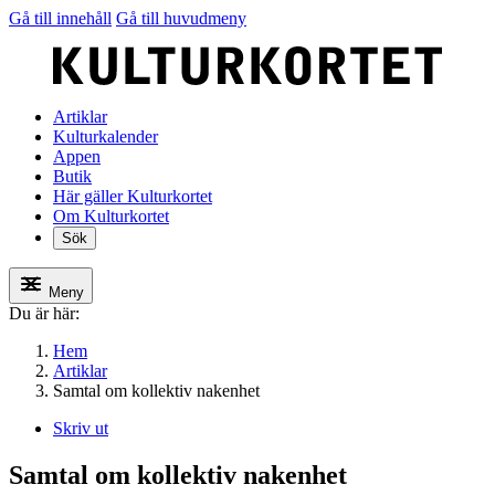
Gå till innehåll
Gå till huvudmeny
Artiklar
Kulturkalender
Appen
Butik
Här gäller Kulturkortet
Om Kulturkortet
Sök
Meny
Du är här:
Hem
Artiklar
Samtal om kollektiv nakenhet
Skriv ut
Samtal om kollektiv nakenhet