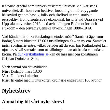
Karolina arbetar som universitetslärare i historia vid Karlstads
universitet, där hon även bedriver forskning om förebyggande
hälsovård genom bastu-, folk- och skolbad ur ett historiskt
perspektiv. Hon disputerade i ekonomisk historia vid Uppsala vid
Uppsala universitet 2018 med avhandlingen Bad mot lort och
sjukdom – den privathygieniska utvecklingen 1880–1949.
Vad händer när olika forskningsmetoder möts? Samtalet äger rum
lördag 5 mars klockan 13.00 i utställningen t0 – en ny era. Samtalet
ingår i ordinarie entré, vilket betyder att du som har Kulturkortet kan
njuta av såväl samtalet som utställningen utan att betala en endaste
krona. På
dunkerskulturhus.se
kan du läsa mer om konstnären
Cristian Quinteros Soto.
Vad:
samtal om det avklädda
När:
lördag 5 mars 13.00
Var:
Dunkers kulturhus
Pris:
fri entré med Kulturkortet, ordinarie entréavgift 100 kronor
Nyhetsbrev
Anmäl dig till vårt nyhetsbrev!