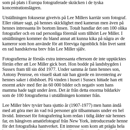
som på plats i Europa fotograferade skräcken i de tyska
koncentrationslägren.
Utställningen fokuserar givetvis på Lee Millers karriär som fotograf.
Eller rättare sagt, på hennes skicklighet med kameran men även på
hennes intressanta liv bortom linsen. Totalt handlar det om 100 olika
fotografier och en rad personliga föremål som tillhört Lee Miller. I
utställningen kommer du bland annat att kunna kika på några av de
kameror som hon använde för att föreviga ögonblick från livet samt
en rad handskrivna brev från Lee Miller själv.
Fotografierna är förstås extra intressanta eftersom de inte upptäcktes
förrän efter att Lee Miller gick bort. Hon bodde på landsbygden i
Sussex fram till sin död 1977. Under samma år fann hennes son,
Antony Penrose, en visuell skatt när han gjorde en inventering av
hennes saker i dödsboet. På vinden i huset i Sussex hittade han ett
enormt arkiv med fler än 60 000 bilder och negativ som hans
mamma hade tagit under åren. Det är från detta enorma bildarkiv
som de 100 fotografierna i utställningen kommer från.
Lee Miller blev tyvärr bara sjuttio år (1907-1977) men hann ändå
med att göra mer än vad två personer gör tillsammans under en hel
livstid. Intresset för fotografering kom redan i tidig ålder när hennes
far, en hängiven amatörfotograf från New York, introducerade henne
för det fotografiska hantverket. Ett intresse som kom att prägla hela