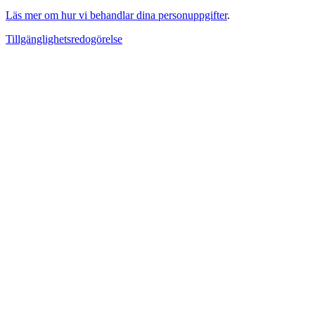
Läs mer om hur vi behandlar dina personuppgifter
.
Tillgänglighetsredogörelse