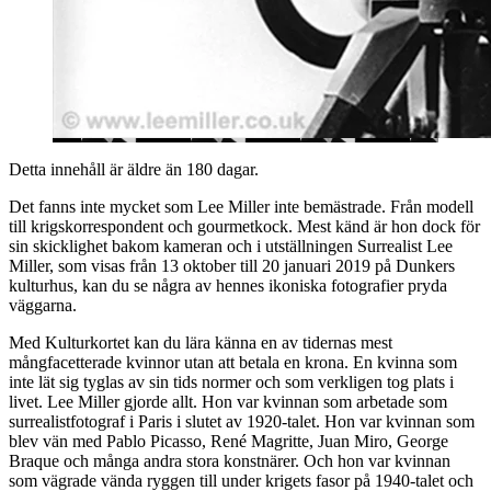
Detta innehåll är äldre än 180 dagar.
Det fanns inte mycket som Lee Miller inte bemästrade. Från modell
till krigskorrespondent och gourmetkock. Mest känd är hon dock för
sin skicklighet bakom kameran och i utställningen Surrealist Lee
Miller, som visas från 13 oktober till 20 januari 2019 på Dunkers
kulturhus, kan du se några av hennes ikoniska fotografier pryda
väggarna.
Med Kulturkortet kan du lära känna en av tidernas mest
mångfacetterade kvinnor utan att betala en krona. En kvinna som
inte lät sig tyglas av sin tids normer och som verkligen tog plats i
livet. Lee Miller gjorde allt. Hon var kvinnan som arbetade som
surrealistfotograf i Paris i slutet av 1920-talet. Hon var kvinnan som
blev vän med Pablo Picasso, René Magritte, Juan Miro, George
Braque och många andra stora konstnärer. Och hon var kvinnan
som vägrade vända ryggen till under krigets fasor på 1940-talet och