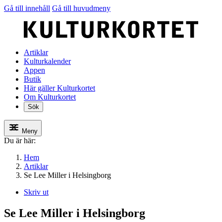
Gå till innehåll
Gå till huvudmeny
Artiklar
Kulturkalender
Appen
Butik
Här gäller Kulturkortet
Om Kulturkortet
Sök
Meny
Du är här:
Hem
Artiklar
Se Lee Miller i Helsingborg
Skriv ut
Se Lee Miller i Helsingborg