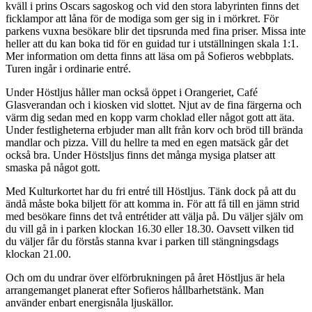
kväll i prins Oscars sagoskog och vid den stora labyrinten finns det
ficklampor att låna för de modiga som ger sig in i mörkret. För
parkens vuxna besökare blir det tipsrunda med fina priser. Missa inte
heller att du kan boka tid för en guidad tur i utställningen skala 1:1.
Mer information om detta finns att läsa om på Sofieros webbplats.
Turen ingår i ordinarie entré.
Under Höstljus håller man också öppet i Orangeriet, Café
Glasverandan och i kiosken vid slottet. Njut av de fina färgerna och
värm dig sedan med en kopp varm choklad eller något gott att äta.
Under festligheterna erbjuder man allt från korv och bröd till brända
mandlar och pizza. Vill du hellre ta med en egen matsäck går det
också bra. Under Höstsljus finns det många mysiga platser att
smaska på något gott.
Med Kulturkortet har du fri entré till Höstljus. Tänk dock på att du
ändå måste boka biljett för att komma in. För att få till en jämn strid
med besökare finns det två entrétider att välja på. Du väljer själv om
du vill gå in i parken klockan 16.30 eller 18.30. Oavsett vilken tid
du väljer får du förstås stanna kvar i parken till stängningsdags
klockan 21.00.
Och om du undrar över elförbrukningen på året Höstljus är hela
arrangemanget planerat efter Sofieros hållbarhetstänk. Man
använder enbart energisnåla ljuskällor.