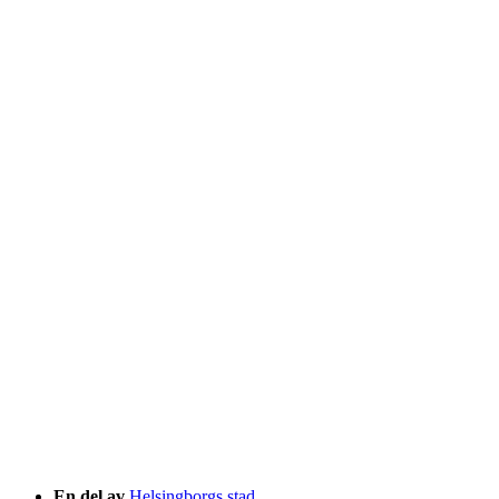
En del av
Helsingborgs stad