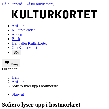
Gå till innehåll
Gå till huvudmeny
Artiklar
Kulturkalender
Appen
Butik
Här gäller Kulturkortet
Om Kulturkortet
Sök
Meny
Du är här:
Hem
Artiklar
Sofiero lyser upp i höstmörkre…
Skriv ut
Sofiero lyser upp i höstmörkret