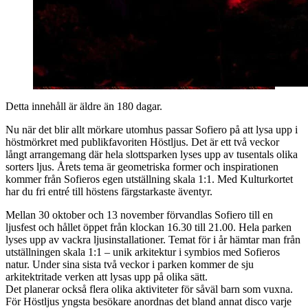
Detta innehåll är äldre än 180 dagar.
Nu när det blir allt mörkare utomhus passar Sofiero på att lysa upp i
höstmörkret med publikfavoriten Höstljus. Det är ett två veckor
långt arrangemang där hela slottsparken lyses upp av tusentals olika
sorters ljus. Årets tema är geometriska former och inspirationen
kommer från Sofieros egen utställning skala 1:1. Med Kulturkortet
har du fri entré till höstens färgstarkaste äventyr.
Mellan 30 oktober och 13 november förvandlas Sofiero till en
ljusfest och hållet öppet från klockan 16.30 till 21.00. Hela parken
lyses upp av vackra ljusinstallationer. Temat för i år hämtar man från
utställningen skala 1:1 – unik arkitektur i symbios med Sofieros
natur. Under sina sista två veckor i parken kommer de sju
arkitektritade verken att lysas upp på olika sätt.
Det planerar också flera olika aktiviteter för såväl barn som vuxna.
För Höstljus yngsta besökare anordnas det bland annat disco varje