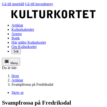
Gå till innehåll
Gå till huvudmeny
Artiklar
Kulturkalender
Appen
Butik
Här gäller Kulturkortet
Om Kulturkortet
Sök
Meny
Du är här:
Hem
Artiklar
Svampfrossa på Fredriksdal
Skriv ut
Svampfrossa på Fredriksdal