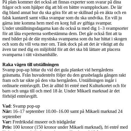
På plats kommer det också att finnas experter som svarar på dina
frågor och som hjälper dig att bli en bättre svampplockare. De lär
dig bland annat hur du ska göra för att se skillnad på en äkta och en
falsk kantarell samt vilka svampar som du ska undvika. En vill ju
gärna inte komma hem med en korg full av giftiga svampar.
Under utställningsdagarna kan du också ta med dig 1–3 svampsorter
för att låta experterna sortbestämma dem. Det går också fint att ta
med bilder på de där mystiska svamparna som du har hittat i skogen
och som du vill veta mer om. Tänk dock på att det är viktigt att du
även tar med dig en miljöbild för att det ska bli lättare att placera
svamparna i rätt växtsamhälle.
Raka vägen till utställningen
Svamp pop-up hittar du vid det gula planket vid herrgårdens
gräsmatta. Från huvudentrén följer du den grusbelagda gången rakt
fram och tar sikte på den vita herrgården. Utställningen ingår i
ordinarie entréavgift. Det är alltid fri entré med Kulturkortet och för
barn och unga till och med 18 år. Under Mikaeli marknad är det
förhöjd entréavgift.
Vad
: Svamp pop-up
När:
16–17 september 10.00–16.00 samt på Mikaeli marknad 24
september
Var:
Fredriksdal museer och trädgårdar
Pris:
100 kronor (150 kronor under Mikaeli marknad), fri entré med