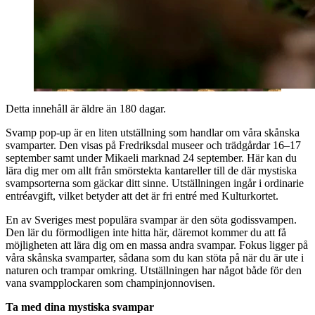
Detta innehåll är äldre än 180 dagar.
Svamp pop-up är en liten utställning som handlar om våra skånska
svamparter. Den visas på Fredriksdal museer och trädgårdar 16–17
september samt under Mikaeli marknad 24 september. Här kan du
lära dig mer om allt från smörstekta kantareller till de där mystiska
svampsorterna som gäckar ditt sinne. Utställningen ingår i ordinarie
entréavgift, vilket betyder att det är fri entré med Kulturkortet.
En av Sveriges mest populära svampar är den söta godissvampen.
Den lär du förmodligen inte hitta här, däremot kommer du att få
möjligheten att lära dig om en massa andra svampar. Fokus ligger på
våra skånska svamparter, sådana som du kan stöta på när du är ute i
naturen och trampar omkring. Utställningen har något både för den
vana svampplockaren som champinjonnovisen.
Ta med dina mystiska svampar