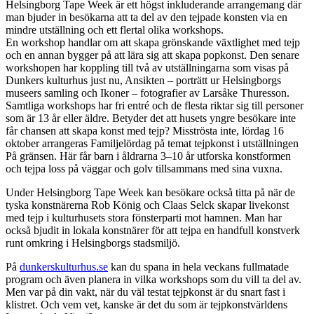
Helsingborg Tape Week är ett högst inkluderande arrangemang där
man bjuder in besökarna att ta del av den tejpade konsten via en
mindre utställning och ett flertal olika workshops.
En workshop handlar om att skapa grönskande växtlighet med tejp
och en annan bygger på att lära sig att skapa popkonst. Den senare
workshopen har koppling till två av utställningarna som visas på
Dunkers kulturhus just nu, Ansikten – porträtt ur Helsingborgs
museers samling och Ikoner – fotografier av Larsåke Thuresson.
Samtliga workshops har fri entré och de flesta riktar sig till personer
som är 13 år eller äldre. Betyder det att husets yngre besökare inte
får chansen att skapa konst med tejp? Misströsta inte, lördag 16
oktober arrangeras Familjelördag på temat tejpkonst i utställningen
På gränsen. Här får barn i åldrarna 3–10 år utforska konstformen
och tejpa loss på väggar och golv tillsammans med sina vuxna.
Under Helsingborg Tape Week kan besökare också titta på när de
tyska konstnärerna Rob König och Claas Selck skapar livekonst
med tejp i kulturhusets stora fönsterparti mot hamnen. Man har
också bjudit in lokala konstnärer för att tejpa en handfull konstverk
runt omkring i Helsingborgs stadsmiljö.
På
dunkerskulturhus.se
kan du spana in hela veckans fullmatade
program och även planera in vilka workshops som du vill ta del av.
Men var på din vakt, när du väl testat tejpkonst är du snart fast i
klistret. Och vem vet, kanske är det du som är tejpkonstvärldens