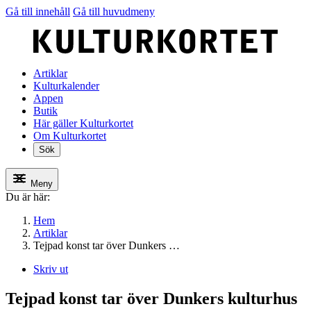
Gå till innehåll
Gå till huvudmeny
Artiklar
Kulturkalender
Appen
Butik
Här gäller Kulturkortet
Om Kulturkortet
Sök
Meny
Du är här:
Hem
Artiklar
Tejpad konst tar över Dunkers …
Skriv ut
Tejpad konst tar över Dunkers kulturhus