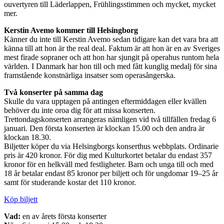
ouvertyren till Läderlappen, Frühlingsstimmen och mycket, mycket
mer.
Kerstin Avemo kommer till Helsingborg
Känner du inte till Kerstin Avemo sedan tidigare kan det vara bra att
känna till att hon är the real deal. Faktum är att hon är en av Sveriges
mest firade sopraner och att hon har sjungit på operahus runtom hela
världen. I Danmark har hon till och med fått kunglig medalj för sina
framstående konstnärliga insatser som operasångerska.
Två konserter på samma dag
Skulle du vara upptagen på antingen eftermiddagen eller kvällen
behöver du inte oroa dig för att missa konserten.
Trettondagskonserten arrangeras nämligen vid två tillfällen fredag 6
januari. Den första konserten är klockan 15.00 och den andra är
klockan 18.30.
Biljetter köper du via Helsingborgs konserthus webbplats. Ordinarie
pris är 420 kronor. För dig med Kulturkortet betalar du endast 357
kronor för en helkväll med festligheter. Barn och unga till och med
18 år betalar endast 85 kronor per biljett och för ungdomar 19–25 år
samt för studerande kostar det 110 kronor.
Köp biljett
Vad:
en av årets första konserter