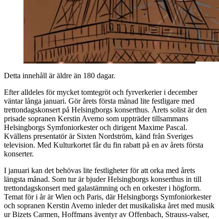
Detta innehåll är äldre än 180 dagar.
Efter alldeles för mycket tomtegröt och fyrverkerier i december
väntar långa januari. Gör årets första månad lite festligare med
trettondagskonsert på Helsingborgs konserthus. Årets solist är den
prisade sopranen Kerstin Avemo som uppträder tillsammans
Helsingborgs Symfoniorkester och dirigent Maxime Pascal.
Kvällens presentatör är Sixten Nordström, känd från Sveriges
television. Med Kulturkortet får du fin rabatt på en av årets första
konserter.
I januari kan det behövas lite festligheter för att orka med årets
längsta månad. Som tur är bjuder Helsingborgs konserthus in till
trettondagskonsert med galastämning och en orkester i högform.
Temat för i år är Wien och Paris, där Helsingborgs Symfoniorkester
och sopranen Kerstin Avemo inleder det musikaliska året med musik
ur Bizets Carmen, Hoffmans äventyr av Offenbach, Strauss-valser,