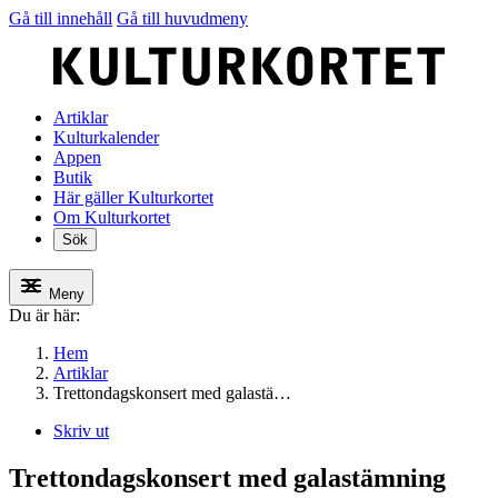
Gå till innehåll
Gå till huvudmeny
Artiklar
Kulturkalender
Appen
Butik
Här gäller Kulturkortet
Om Kulturkortet
Sök
Meny
Du är här:
Hem
Artiklar
Trettondagskonsert med galastä…
Skriv ut
Trettondagskonsert med galastämning