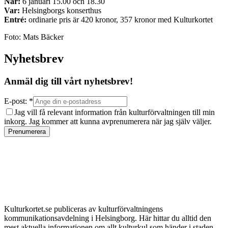
När:
6 januari 15.00 och 18.30
Var:
Helsingborgs konserthus
Entré:
ordinarie pris är 420 kronor, 357 kronor med Kulturkortet
Foto: Mats Bäcker
Nyhetsbrev
Anmäl dig till vårt nyhetsbrev!
E-post: *
Jag vill få relevant information från kulturförvaltningen till min
inkorg. Jag kommer att kunna avprenumerera när jag själv väljer.
Prenumerera
Kulturkortet.se publiceras av kulturförvaltningens
kommunikationsavdelning i Helsingborg. Här hittar du alltid den
mest aktuella informationen om allt kulturkul som händer i staden.