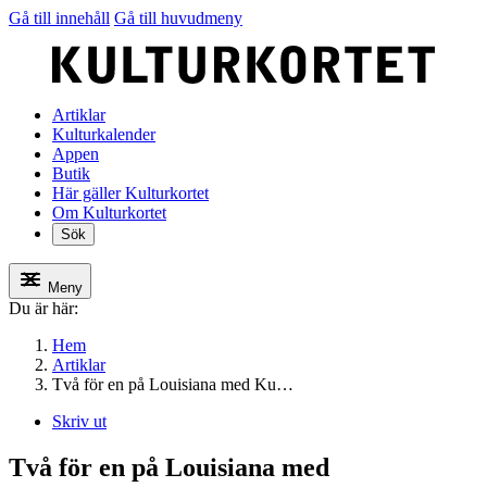
Gå till innehåll
Gå till huvudmeny
Artiklar
Kulturkalender
Appen
Butik
Här gäller Kulturkortet
Om Kulturkortet
Sök
Meny
Du är här:
Hem
Artiklar
Två för en på Louisiana med Ku…
Skriv ut
Två för en på Louisiana med