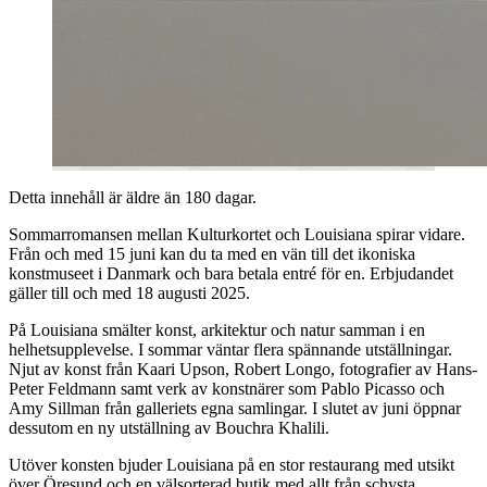
Detta innehåll är äldre än 180 dagar.
Sommarromansen mellan Kulturkortet och Louisiana spirar vidare.
Från och med 15 juni kan du ta med en vän till det ikoniska
konstmuseet i Danmark och bara betala entré för en. Erbjudandet
gäller till och med 18 augusti 2025.
På Louisiana smälter konst, arkitektur och natur samman i en
helhetsupplevelse. I sommar väntar flera spännande utställningar.
Njut av konst från Kaari Upson, Robert Longo, fotografier av Hans-
Peter Feldmann samt verk av konstnärer som Pablo Picasso och
Amy Sillman från galleriets egna samlingar. I slutet av juni öppnar
dessutom en ny utställning av Bouchra Khalili.
Utöver konsten bjuder Louisiana på en stor restaurang med utsikt
över Öresund och en välsorterad butik med allt från schysta