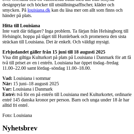
designprylar och böcker till utställningsaffischer, kläder och
smycken. På
louisiana.dk
kan du läsa mer om allt som finns och
händer på plats.
Hitta till Louisiana
Inte varit där tidigare? Inga problem. Ta färjan från Helsingborg till
Helsingör, hoppa på tåget till Humlebaek och promenera den sista
sträckan till Louisiana. Det är enkelt. Och väldigt mysigt.
Erbjudandet gäller från 15 juni till 18 augusti 2025
Visa ditt giltiga Kulturkort på plats på Louisiana i Danmark för att få
två till priset av en i entrén. Louisiana har öppet tisdag–fredag
11.00–22.00 samt lördag–söndag 11.00–18.00.
Vad:
Louisiana i sommar
När:
15 juni–18 augusti 2025
Var:
Louisiana i Danmark
Entré:
två för en på entrén till Louisiana med Kulturkortet, ordinarie
entré 145 danska kronor per person. Barn och unga under 18 år har
alltid fri entré.
Foto: Louisiana
Nyhetsbrev