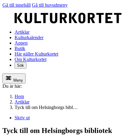
Gå till innehåll
Gå till huvudmeny
Artiklar
Kulturkalender
Appen
Butik
Här gäller Kulturkortet
Om Kulturkortet
Sök
Meny
Du är här:
Hem
Artiklar
Tyck till om Helsingborgs bibl…
Skriv ut
Tyck till om Helsingborgs bibliotek