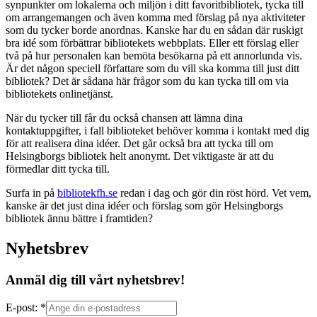
synpunkter om lokalerna och miljön i ditt favoritbibliotek, tycka till
om arrangemangen och även komma med förslag på nya aktiviteter
som du tycker borde anordnas. Kanske har du en sådan där ruskigt
bra idé som förbättrar bibliotekets webbplats. Eller ett förslag eller
två på hur personalen kan bemöta besökarna på ett annorlunda vis.
Är det någon speciell författare som du vill ska komma till just ditt
bibliotek? Det är sådana här frågor som du kan tycka till om via
bibliotekets onlinetjänst.
När du tycker till får du också chansen att lämna dina
kontaktuppgifter, i fall biblioteket behöver komma i kontakt med dig
för att realisera dina idéer. Det går också bra att tycka till om
Helsingborgs bibliotek helt anonymt. Det viktigaste är att du
förmedlar ditt tycka till.
Surfa in på
bibliotekfh.se
redan i dag och gör din röst hörd. Vet vem,
kanske är det just dina idéer och förslag som gör Helsingborgs
bibliotek ännu bättre i framtiden?
Nyhetsbrev
Anmäl dig till vårt nyhetsbrev!
E-post: *