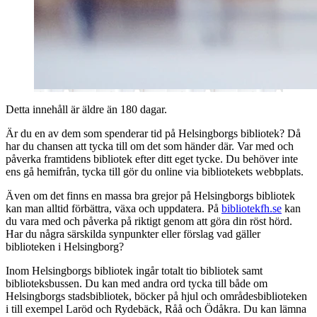
Detta innehåll är äldre än 180 dagar.
Är du en av dem som spenderar tid på Helsingborgs bibliotek? Då
har du chansen att tycka till om det som händer där. Var med och
påverka framtidens bibliotek efter ditt eget tycke. Du behöver inte
ens gå hemifrån, tycka till gör du online via bibliotekets webbplats.
Även om det finns en massa bra grejor på Helsingborgs bibliotek
kan man alltid förbättra, växa och uppdatera. På
bibliotekfh.se
kan
du vara med och påverka på riktigt genom att göra din röst hörd.
Har du några särskilda synpunkter eller förslag vad gäller
biblioteken i Helsingborg?
Inom Helsingborgs bibliotek ingår totalt tio bibliotek samt
biblioteksbussen. Du kan med andra ord tycka till både om
Helsingborgs stadsbibliotek, böcker på hjul och områdesbiblioteken
i till exempel Laröd och Rydebäck, Råå och Ödåkra. Du kan lämna