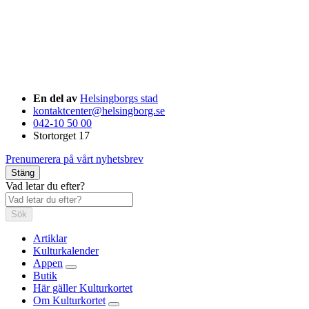
En del av
Helsingborgs stad
kontaktcenter@helsingborg.se
042-10 50 00
Stortorget 17
Prenumerera på vårt nyhetsbrev
Stäng
Vad letar du efter?
Sök
Artiklar
Kulturkalender
Appen
Butik
Här gäller Kulturkortet
Om Kulturkortet