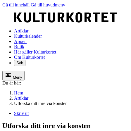
Gå till innehåll
Gå till huvudmeny
Artiklar
Kulturkalender
Appen
Butik
Här gäller Kulturkortet
Om Kulturkortet
Sök
Meny
Du är här:
Hem
Artiklar
Utforska ditt inre via konsten
Skriv ut
Utforska ditt inre via konsten