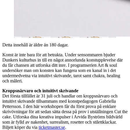
Detta innehåll är äldre än 180 dagar.
Konst är inte bara för att betrakta. Under sensommaren bjuder
Dunkers kulturhus in till en något annorlunda konstupplevelse där
du får chansen att utforska ditt inre. I programserien Art & soul
undersöker man om konsten kan fungera som en kanal in i det
undermedvetna via intuitivt skrivande, tarot samt chakra, healing
och måleri.
Kroppsnärvaro och intuitivt skrivande
Det första tillfället är 31 juli och handlar om kroppsnärvaro och
intuitivt skrivande tillsammans med konstpedagogen Gabriella
Pettersson. I den här workshopen får du först prova på enklare
skrivövningar för att sedan sätta dessa på prov i utställningen Cut the
cake. Utforska dina kreativa impulser i Arvida Byströms bildvärld
som är fylld av nakenhet, surrealism, rosetter och stilettklackar.
Biljett köper du via
ticketmaster.se
.