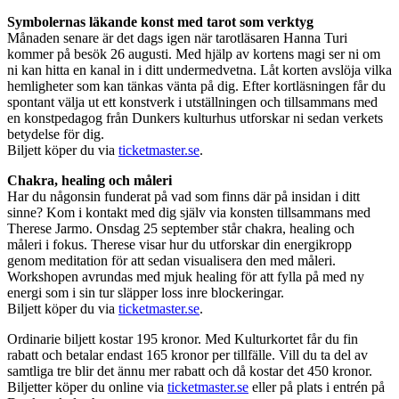
Symbolernas läkande konst med tarot som verktyg
Månaden senare är det dags igen när tarotläsaren Hanna Turi
kommer på besök 26 augusti. Med hjälp av kortens magi ser ni om
ni kan hitta en kanal in i ditt undermedvetna. Låt korten avslöja vilka
hemligheter som kan tänkas vänta på dig. Efter kortläsningen får du
spontant välja ut ett konstverk i utställningen och tillsammans med
en konstpedagog från Dunkers kulturhus utforskar ni sedan verkets
betydelse för dig.
Biljett köper du via
ticketmaster.se
.
Chakra, healing och måleri
Har du någonsin funderat på vad som finns där på insidan i ditt
sinne? Kom i kontakt med dig själv via konsten tillsammans med
Therese Jarmo. Onsdag 25 september står chakra, healing och
måleri i fokus. Therese visar hur du utforskar din energikropp
genom meditation för att sedan visualisera den med måleri.
Workshopen avrundas med mjuk healing för att fylla på med ny
energi som i sin tur släpper loss inre blockeringar.
Biljett köper du via
ticketmaster.se
.
Ordinarie biljett kostar 195 kronor. Med Kulturkortet får du fin
rabatt och betalar endast 165 kronor per tillfälle. Vill du ta del av
samtliga tre blir det ännu mer rabatt och då kostar det 450 kronor.
Biljetter köper du online via
ticketmaster.se
eller på plats i entrén på