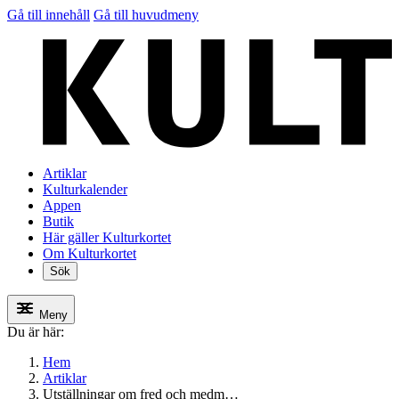
Gå till innehåll
Gå till huvudmeny
Artiklar
Kulturkalender
Appen
Butik
Här gäller Kulturkortet
Om Kulturkortet
Sök
Meny
Du är här:
Hem
Artiklar
Utställningar om fred och medm…