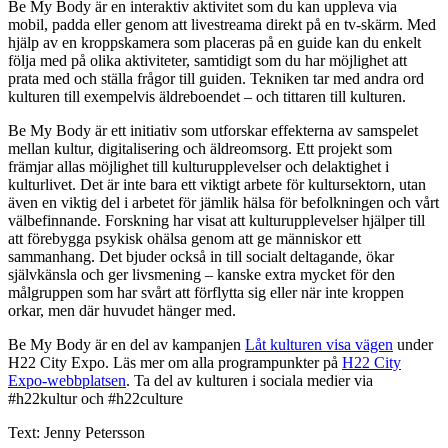
Be My Body är en interaktiv aktivitet som du kan uppleva via
mobil, padda eller genom att livestreama direkt på en tv-skärm. Med
hjälp av en kroppskamera som placeras på en guide kan du enkelt
följa med på olika aktiviteter, samtidigt som du har möjlighet att
prata med och ställa frågor till guiden. Tekniken tar med andra ord
kulturen till exempelvis äldreboendet – och tittaren till kulturen.
Be My Body är ett initiativ som utforskar effekterna av samspelet
mellan kultur, digitalisering och äldreomsorg. Ett projekt som
främjar allas möjlighet till kulturupplevelser och delaktighet i
kulturlivet. Det är inte bara ett viktigt arbete för kultursektorn, utan
även en viktig del i arbetet för jämlik hälsa för befolkningen och vårt
välbefinnande. Forskning har visat att kulturupplevelser hjälper till
att förebygga psykisk ohälsa genom att ge människor ett
sammanhang. Det bjuder också in till socialt deltagande, ökar
självkänsla och ger livsmening – kanske extra mycket för den
målgruppen som har svårt att förflytta sig eller när inte kroppen
orkar, men där huvudet hänger med.
Be My Body är en del av kampanjen
Låt kulturen visa vägen
under
H22 City Expo. Läs mer om alla programpunkter på
H22 City
Expo-webbplatsen
. Ta del av kulturen i sociala medier via
#h22kultur och #h22culture
Text: Jenny Petersson