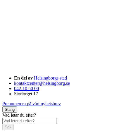
En del av
Helsingborgs stad
kontaktcenter@helsingborg.se
042-10 50 00
Stortorget 17
Prenumerera på vårt nyhetsbrev
Stäng
Vad letar du efter?
Sök