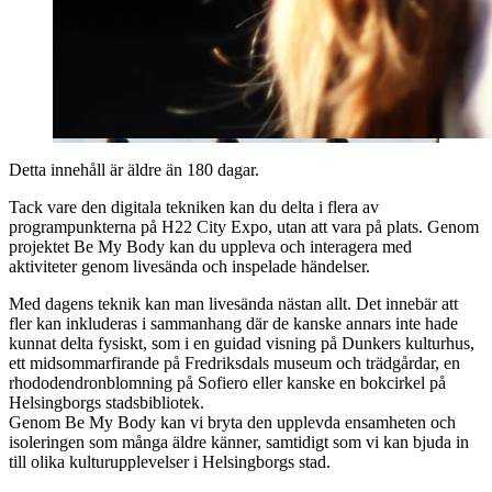
Detta innehåll är äldre än 180 dagar.
Tack vare den digitala tekniken kan du delta i flera av
programpunkterna på H22 City Expo, utan att vara på plats. Genom
projektet Be My Body kan du uppleva och interagera med
aktiviteter genom livesända och inspelade händelser.
Med dagens teknik kan man livesända nästan allt. Det innebär att
fler kan inkluderas i sammanhang där de kanske annars inte hade
kunnat delta fysiskt, som i en guidad visning på Dunkers kulturhus,
ett midsommarfirande på Fredriksdals museum och trädgårdar, en
rhododendronblomning på Sofiero eller kanske en bokcirkel på
Helsingborgs stadsbibliotek.
Genom Be My Body kan vi bryta den upplevda ensamheten och
isoleringen som många äldre känner, samtidigt som vi kan bjuda in
till olika kulturupplevelser i Helsingborgs stad.