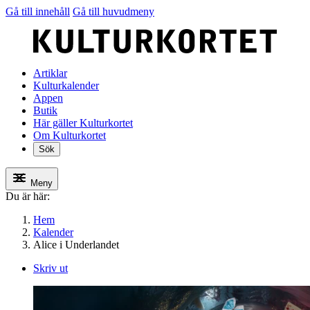
Gå till innehåll
Gå till huvudmeny
Artiklar
Kulturkalender
Appen
Butik
Här gäller Kulturkortet
Om Kulturkortet
Sök
Meny
Du är här:
Hem
Kalender
Alice i Underlandet
Skriv ut