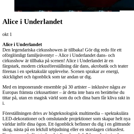
Alice i Underlandet
okt
1
Alice i Underlandet
Den legendariska cirkusshowen är tillbaka! Gör dig redo för ett
oförglömligt familjeäventyr – Alice i Underlandet dans- och
cirkusshow är tillbaka på scenen! Alice i Underlandet är en
färgstark, modern cirkusföreställning där dans, akrobatik och teater
förenas i en spektakulär upplevelse. Scenen sprakar av energi,
skicklighet och ögonblick som tar andan ur dig.
Med en imponerande ensemble på 30 artister – inklusive några av
Europas främsta cirkusartister – är detta inte bara en berättelse du
tittar på, utan en magisk värld som du och dina barn får kliva rakt in
i.
Föreställningen drivs av högteknologisk multimedia – spektakulära
LED-dekorationer och omslutande projektioner som skapar helt nya
världar inför dina ögon. Ett ögonblick befinner du dig i en glittrande
skog, nästa på en lekfull tebjudning eller en storslagen cirkusfest.