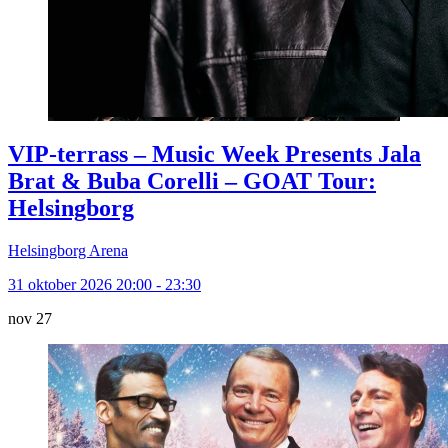
VIP-terrass – Music Week Presents Jala
Brat & Buba Corelli – GOAT Tour:
Helsingborg
Helsingborg Arena
31 oktober 2026 20:00 - 23:30
nov
27