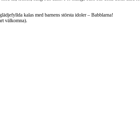
ts glädjefyllda kalas med barnens största idoler – Babblarna!
art välkomna).