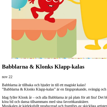
Babblarna & Klonks Klapp-kalas
nov
22
Babblarna är tillbaka och bjuder in till ett magiskt kalas!
”Babblarna & Klonks Klapp-kalas” är en färgsprakande, svängig och in
Idag fyller Klonk år – och alla Babblarna är på plats för att fira! Det 
köra bil och dansa tillsammans med sina favoritkaraktärer.
Musikalen är kärleksfullt producerad och framförs av skickliga artiste