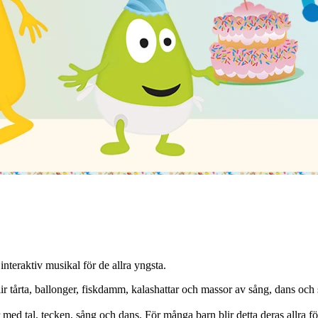
teraktiv musikal för de allra yngsta.
blir tårta, ballonger, fiskdamm, kalashattar och massor av sång, dans och
r med tal, tecken, sång och dans. För många barn blir detta deras allra 