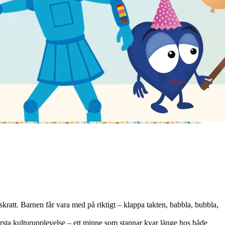
 skratt. Barnen får vara med på riktigt – klappa takten, babbla, bubbla,
första kulturupplevelse – ett minne som stannar kvar länge hos både