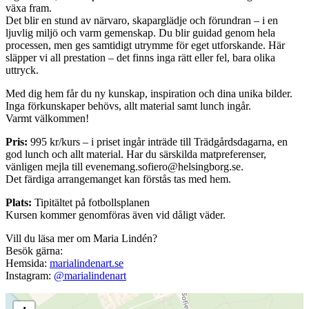
växa fram.
Det blir en stund av närvaro, skaparglädje och förundran – i en
ljuvlig miljö och varm gemenskap. Du blir guidad genom hela
processen, men ges samtidigt utrymme för eget utforskande. Här
släpper vi all prestation – det finns inga rätt eller fel, bara olika
uttryck.
Med dig hem får du ny kunskap, inspiration och dina unika bilder.
Inga förkunskaper behövs, allt material samt lunch ingår.
Varmt välkommen!
Pris:
995 kr/kurs – i priset ingår inträde till Trädgårdsdagarna, en
god lunch och allt material. Har du särskilda matpreferenser,
vänligen mejla till
evenemang.sofiero@helsingborg.se
.
Det färdiga arrangemanget kan förstås tas med hem.
Plats:
Tipitältet på fotbollsplanen
Kursen kommer genomföras även vid dåligt väder.
Vill du läsa mer om Maria Lindén?
Besök gärna:
Hemsida:
marialindenart.se
Instagram:
@marialindenart