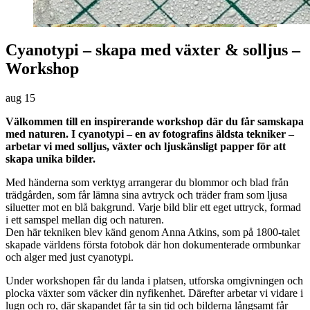
Cyanotypi – skapa med växter & solljus –
Workshop
aug
15
Välkommen till en inspirerande workshop där du får samskapa
med naturen. I cyanotypi – en av fotografins äldsta tekniker –
arbetar vi med solljus, växter och ljuskänsligt papper för att
skapa unika bilder.
Med händerna som verktyg arrangerar du blommor och blad från
trädgården, som får lämna sina avtryck och träder fram som ljusa
siluetter mot en blå bakgrund. Varje bild blir ett eget uttryck, formad
i ett samspel mellan dig och naturen.
Den här tekniken blev känd genom Anna Atkins, som på 1800-talet
skapade världens första fotobok där hon dokumenterade ormbunkar
och alger med just cyanotypi.
Under workshopen får du landa i platsen, utforska omgivningen och
plocka växter som väcker din nyfikenhet. Därefter arbetar vi vidare i
lugn och ro, där skapandet får ta sin tid och bilderna långsamt får