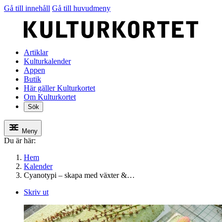
Gå till innehåll
Gå till huvudmeny
Artiklar
Kulturkalender
Appen
Butik
Här gäller Kulturkortet
Om Kulturkortet
Sök
Meny
Du är här:
Hem
Kalender
Cyanotypi – skapa med växter &…
Skriv ut