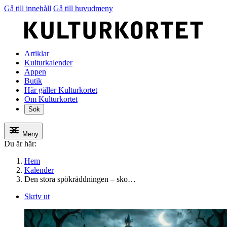
Gå till innehåll
Gå till huvudmeny
Artiklar
Kulturkalender
Appen
Butik
Här gäller Kulturkortet
Om Kulturkortet
Sök
Meny
Du är här:
Hem
Kalender
Den stora spökräddningen – sko…
Skriv ut