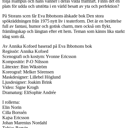
följa Hampus och hans vänner i deras vilda framfart. Finns det en
plats för udda och utstötta i en värld besatt av yta och perfektion?
På Storans scen får Eva Ibbotsons älskade bok Den stora
spökräddningen från 1975 nytt liv i teaterform. Det är en berättelse
full av fantasi, humor och gotisk charm, men också om flykt,
främlingskap och längtan efter ett hem. Teman som känns lika starkt
idag som då.
Av Annika Kofoed baserad på Eva Ibbotsons bok
Regissör: Annika Kofoed
Scenografi och kostym: Yvonne Ericsson
Kompositör: P-O Nilsson
Låttexter: Bim Wikström
Koreograf: Melker Sörensen
Maskdesigner: Lillebel Höglund
Ljusdesigner: Joakim Brink
Video: Signe Krogh
Dramaturg: EliSophie Andrée
I rollerna:
Elin Norin
Cilla Borssén
Kajsa Ericsson
Johan Marenius Nordahl
Tobias Borvin