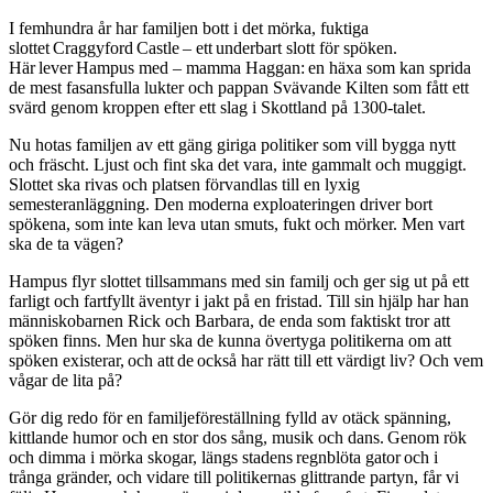
I femhundra år har familjen bott i det mörka, fuktiga
slottet Craggyford Castle – ett underbart slott för spöken.
Här lever Hampus med – mamma Haggan: en häxa som kan sprida
de mest fasansfulla lukter och pappan Svävande Kilten som fått ett
svärd genom kroppen efter ett slag i Skottland på 1300-talet.
Nu hotas familjen av ett gäng giriga politiker som vill bygga nytt
och fräscht. Ljust och fint ska det vara, inte gammalt och muggigt.
Slottet ska rivas och platsen förvandlas till en lyxig
semesteranläggning. Den moderna exploateringen driver bort
spökena, som inte kan leva utan smuts, fukt och mörker. Men vart
ska de ta vägen?
Hampus flyr slottet tillsammans med sin familj och ger sig ut på ett
farligt och fartfyllt äventyr i jakt på en fristad. Till sin hjälp har han
människobarnen Rick och Barbara, de enda som faktiskt tror att
spöken finns. Men hur ska de kunna övertyga politikerna om att
spöken existerar, och att de också har rätt till ett värdigt liv? Och vem
vågar de lita på?
Gör dig redo för en familjeföreställning fylld av otäck spänning,
kittlande humor och en stor dos sång, musik och dans. Genom rök
och dimma i mörka skogar, längs stadens regnblöta gator och i
trånga gränder, och vidare till politikernas glittrande partyn, får vi