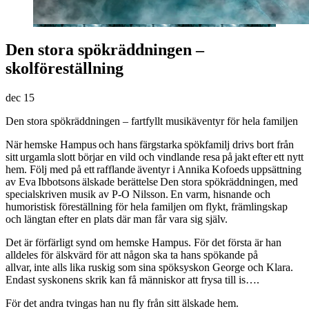
Den stora spökräddningen –
skolföreställning
dec
15
Den stora spökräddningen – fartfyllt musikäventyr för hela familjen
När hemske Hampus och hans färgstarka spökfamilj drivs bort från
sitt urgamla slott börjar en vild och vindlande resa på jakt efter ett nytt
hem. Följ med på ett rafflande äventyr i Annika Kofoeds uppsättning
av Eva Ibbotsons älskade berättelse Den stora spökräddningen, med
specialskriven musik av P-O Nilsson. En varm, hisnande och
humoristisk föreställning för hela familjen om flykt, främlingskap
och längtan efter en plats där man får vara sig själv.
Det är förfärligt synd om hemske Hampus. För det första är han
alldeles för älskvärd för att någon ska ta hans spökande på
allvar, inte alls lika ruskig som sina spöksyskon George och Klara.
Endast syskonens skrik kan få människor att frysa till is….
För det andra tvingas han nu fly från sitt älskade hem.