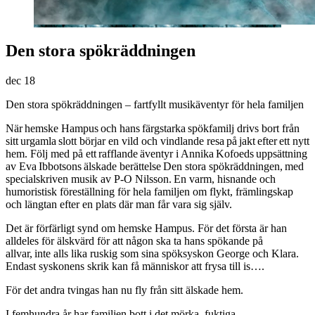
Den stora spökräddningen
dec
18
Den stora spökräddningen – fartfyllt musikäventyr för hela familjen
När hemske Hampus och hans färgstarka spökfamilj drivs bort från
sitt urgamla slott börjar en vild och vindlande resa på jakt efter ett nytt
hem. Följ med på ett rafflande äventyr i Annika Kofoeds uppsättning
av Eva Ibbotsons älskade berättelse Den stora spökräddningen, med
specialskriven musik av P-O Nilsson. En varm, hisnande och
humoristisk föreställning för hela familjen om flykt, främlingskap
och längtan efter en plats där man får vara sig själv.
Det är förfärligt synd om hemske Hampus. För det första är han
alldeles för älskvärd för att någon ska ta hans spökande på
allvar, inte alls lika ruskig som sina spöksyskon George och Klara.
Endast syskonens skrik kan få människor att frysa till is….
För det andra tvingas han nu fly från sitt älskade hem.
I femhundra år har familjen bott i det mörka, fuktiga