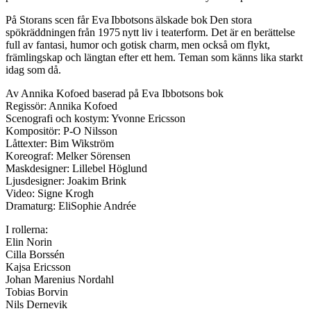
På Storans scen får Eva Ibbotsons älskade bok Den stora
spökräddningen från 1975 nytt liv i teaterform. Det är en berättelse
full av fantasi, humor och gotisk charm, men också om flykt,
främlingskap och längtan efter ett hem. Teman som känns lika starkt
idag som då.
Av Annika Kofoed baserad på Eva Ibbotsons bok
Regissör: Annika Kofoed
Scenografi och kostym: Yvonne Ericsson
Kompositör: P-O Nilsson
Låttexter: Bim Wikström
Koreograf: Melker Sörensen
Maskdesigner: Lillebel Höglund
Ljusdesigner: Joakim Brink
Video: Signe Krogh
Dramaturg: EliSophie Andrée
I rollerna:
Elin Norin
Cilla Borssén
Kajsa Ericsson
Johan Marenius Nordahl
Tobias Borvin
Nils Dernevik