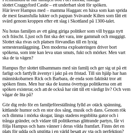
slottet Craggyford Castle – ett underbart slott för spöken.
Här lever Hampus med – mamma Haggan: en häxa som kan sprida
de mest fasansfulla lukter och pappan Svävande Kilten som fått ett
svärd genom kroppen efter ett slag i Skottland på 1300-talet.
Nu hotas familjen av ett gäng giriga politiker som vill bygga nytt
och fräscht. Ljust och fint ska det vara, inte gammalt och muggigt.
Slottet ska rivas och platsen förvandlas till en lyxig
semesteranläggning. Den moderna exploateringen driver bort
spökena, som inte kan leva utan smuts, fukt och mörker. Men vart
ska de ta vägen?
Hampus flyr slottet tillsammans med sin familj och ger sig ut på ett
farligt och fartfyllt äventyr i jakt på en fristad. Till sin hjälp har han
människobarnen Rick och Barbara, de enda som faktiskt tror att
spöken finns. Men hur ska de kunna övertyga politikerna om att
spöken existerar, och att de också har rätt till ett värdigt liv? Och vem
vågar de lita på?
Gör dig redo för en familjeföreställning fylld av otäck spänning,
kittlande humor och en stor dos sång, musik och dans. Genom rök
och dimma i mörka skogar, längs stadens regnblöta gator och i
trånga gränder, och vidare till politikernas glittrande partyn, får vi
följa Hampus och hans vänner i deras vilda framfart. Finns det en
plats för udda och utstötta i en värld besatt av yta och perfektion?