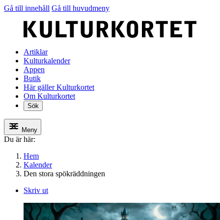
Gå till innehåll
Gå till huvudmeny
Artiklar
Kulturkalender
Appen
Butik
Här gäller Kulturkortet
Om Kulturkortet
Sök
Meny
Du är här:
Hem
Kalender
Den stora spökräddningen
Skriv ut