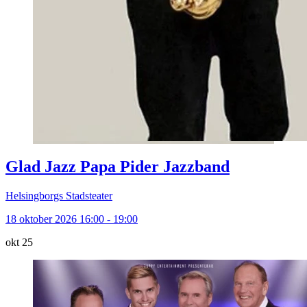
Glad Jazz Papa Pider Jazzband
Helsingborgs Stadsteater
18 oktober 2026 16:00 - 19:00
okt
25