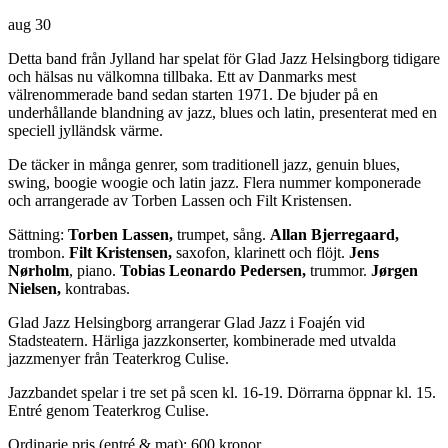
aug
30
Detta band från Jylland har spelat för Glad Jazz Helsingborg tidigare
och hälsas nu välkomna tillbaka. Ett av Danmarks mest
välrenommerade band sedan starten 1971. De bjuder på en
underhållande blandning av jazz, blues och latin, presenterat med en
speciell jylländsk värme.
De täcker in många genrer, som traditionell jazz, genuin blues,
swing, boogie woogie och latin jazz. Flera nummer komponerade
och arrangerade av Torben Lassen och Filt Kristensen.
Sättning:
Torben Lassen,
trumpet, sång.
Allan Bjerregaard,
trombon.
Filt Kristensen,
saxofon, klarinett och flöjt.
Jens
Nørholm
, piano.
Tobias Leonardo Pedersen,
trummor.
Jørgen
Nielsen,
kontrabas.
Glad Jazz Helsingborg arrangerar Glad Jazz i Foajén vid
Stadsteatern. Härliga jazzkonserter, kombinerade med utvalda
jazzmenyer från Teaterkrog Culise.
Jazzbandet spelar i tre set på scen kl. 16-19. Dörrarna öppnar kl. 15.
Entré genom Teaterkrog Culise.
Ordinarie pris (entré & mat): 600 kronor.