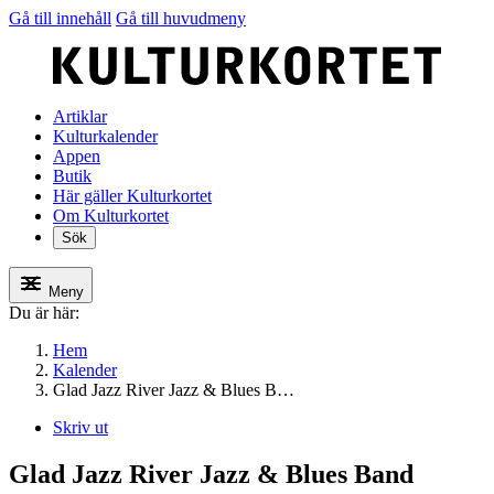
Gå till innehåll
Gå till huvudmeny
Artiklar
Kulturkalender
Appen
Butik
Här gäller Kulturkortet
Om Kulturkortet
Sök
Meny
Du är här:
Hem
Kalender
Glad Jazz River Jazz & Blues B…
Skriv ut
Glad Jazz River Jazz & Blues Band