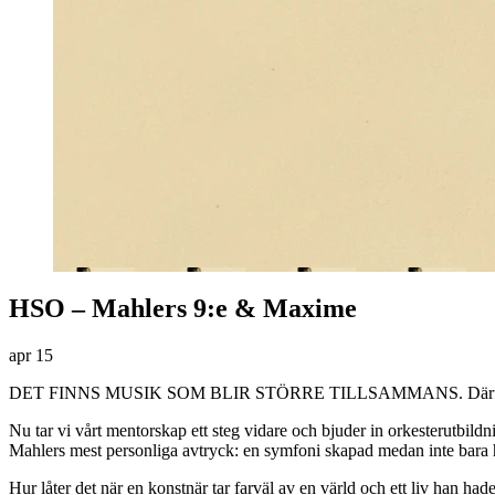
HSO – Mahlers 9:e & Maxime
apr
15
DET FINNS MUSIK SOM BLIR STÖRRE TILLSAMMANS. Därför förenar 
Nu tar vi vårt mentorskap ett steg vidare och bjuder in orkesterutbildn
Mahlers mest personliga avtryck: en symfoni skapad medan inte bara ha
Hur låter det när en konstnär tar farväl av en värld och ett liv han had