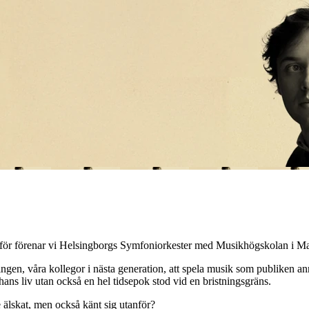
vi Helsingborgs Symfoniorkester med Musikhögskolan i Malmös o
ingen, våra kollegor i nästa generation, att spela musik som publiken an
ns liv utan också en hel tidsepok stod vid en bristningsgräns.
e älskat, men också känt sig utanför?