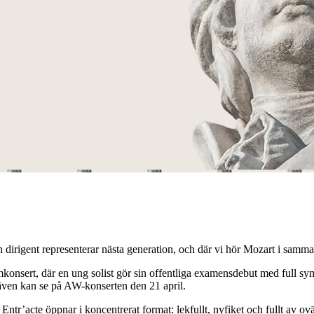
t representerar nästa generation, och där vi hör Mozart i samma fas i
nsert, där en ung solist gör sin offentliga examensdebut med full sym
även kan se på AW-konserten den 21 april.
ntr’acte öppnar i koncentrerat format: lekfullt, nyfiket och fullt av ov