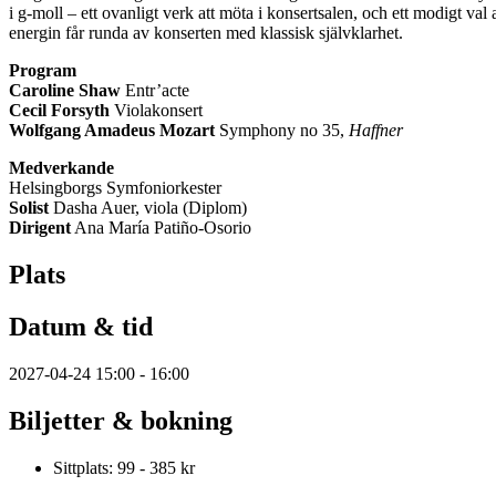
i g-moll – ett ovanligt verk att möta i konsertsalen, och ett modigt v
energin får runda av konserten med klassisk självklarhet.
Program
Caroline Shaw
Entr’acte
Cecil Forsyth
Violakonsert
Wolfgang Amadeus Mozart
Symphony no 35,
Haffner
Medverkande
Helsingborgs Symfoniorkester
Solist
Dasha Auer, viola (Diplom)
Dirigent
Ana María Patiño-Osorio
Plats
Datum & tid
2027-04-24 15:00 - 16:00
Biljetter & bokning
Sittplats: 99 - 385 kr