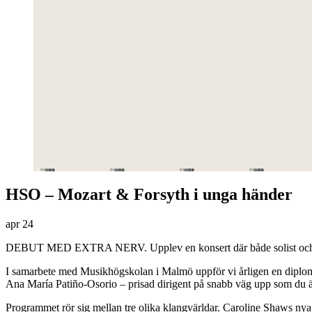
HSO – Mozart & Forsyth i unga händer
apr
24
DEBUT MED EXTRA NERV. Upplev en konsert där både solist och dirigen
I samarbete med Musikhögskolan i Malmö uppför vi årligen en diplomko
Ana María Patiño-Osorio – prisad dirigent på snabb väg upp som du 
Programmet rör sig mellan tre olika klangvärldar. Caroline Shaws nya E