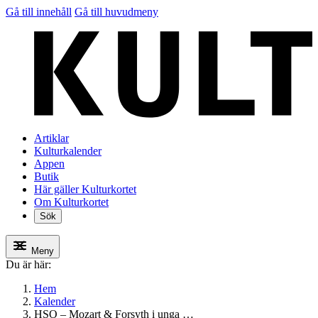
Gå till innehåll
Gå till huvudmeny
Artiklar
Kulturkalender
Appen
Butik
Här gäller Kulturkortet
Om Kulturkortet
Sök
Meny
Du är här:
Hem
Kalender
HSO – Mozart & Forsyth i unga …