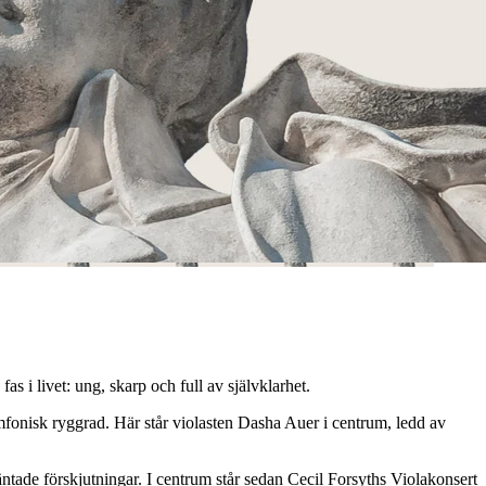
 livet: ung, skarp och full av självklarhet.
fonisk ryggrad. Här står violasten Dasha Auer i centrum, ledd av
äntade förskjutningar. I centrum står sedan Cecil Forsyths Violakonsert