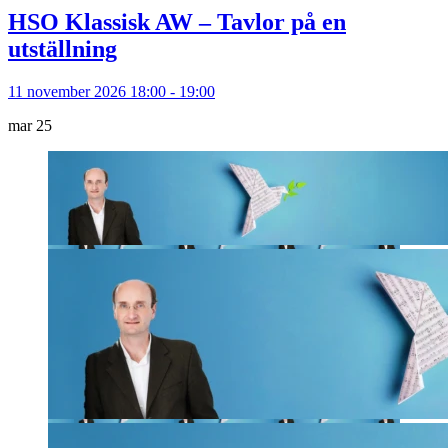
HSO Klassisk AW – Tavlor på en
utställning
11 november 2026 18:00 - 19:00
mar
25