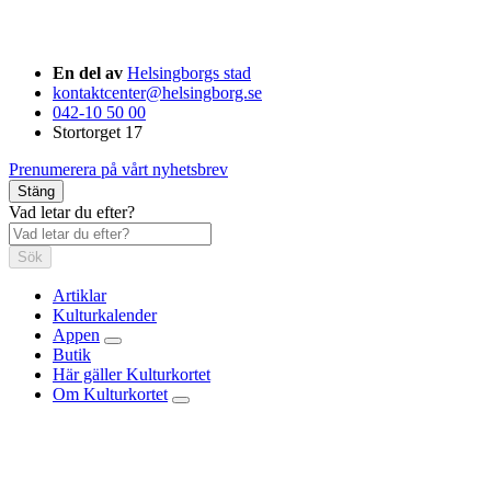
En del av
Helsingborgs stad
kontaktcenter@helsingborg.se
042-10 50 00
Stortorget 17
Prenumerera på vårt nyhetsbrev
Stäng
Vad letar du efter?
Sök
Artiklar
Kulturkalender
Appen
Butik
Här gäller Kulturkortet
Om Kulturkortet