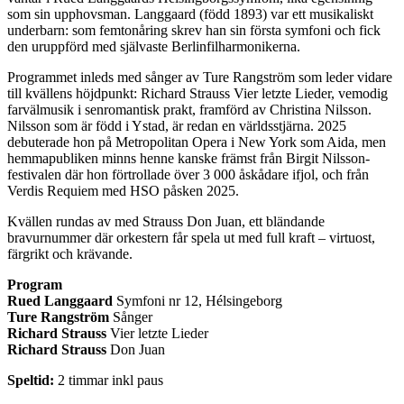
som sin upphovsman. Langgaard (född 1893) var ett musikaliskt
underbarn: som femtonåring skrev han sin första symfoni och fick
den uruppförd med självaste Berlinfilharmonikerna.
Programmet inleds med sånger av Ture Rangström som leder vidare
till kvällens höjdpunkt: Richard Strauss Vier letzte Lieder, vemodig
farvälmusik i senromantisk prakt, framförd av Christina Nilsson.
Nilsson som är född i Ystad, är redan en världsstjärna. 2025
debuterade hon på Metropolitan Opera i New York som Aida, men
hemmapubliken minns henne kanske främst från Birgit Nilsson-
festivalen där hon förtrollade över 3 000 åskådare ifjol, och från
Verdis Requiem med HSO påsken 2025.
Kvällen rundas av med Strauss Don Juan, ett bländande
bravurnummer där orkestern får spela ut med full kraft – virtuost,
färgrikt och krävande.
Program
Rued Langgaard
Symfoni nr 12, Hélsingeborg
Ture Rangström
Sånger
Richard Strauss
Vier letzte Lieder
Richard Strauss
Don Juan
Speltid:
2 timmar inkl paus