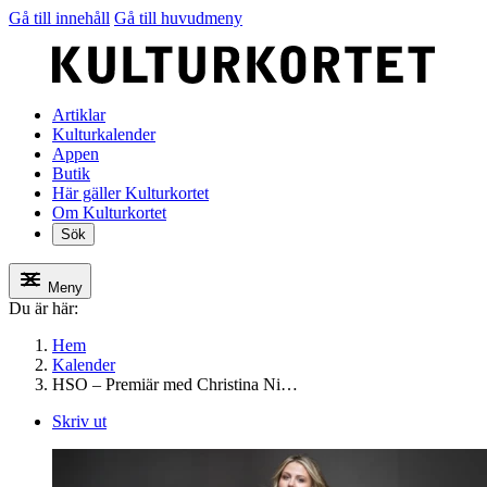
Gå till innehåll
Gå till huvudmeny
Artiklar
Kulturkalender
Appen
Butik
Här gäller Kulturkortet
Om Kulturkortet
Sök
Meny
Du är här:
Hem
Kalender
HSO – Premiär med Christina Ni…
Skriv ut