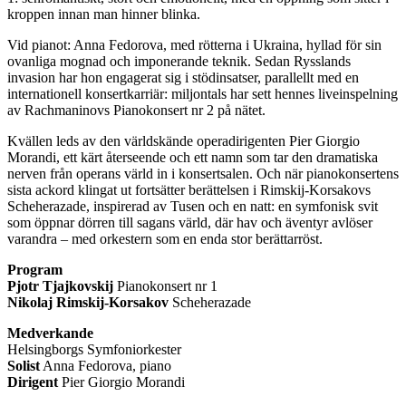
kroppen innan man hinner blinka.
Vid pianot: Anna Fedorova, med rötterna i Ukraina, hyllad för sin
ovanliga mognad och imponerande teknik. Sedan Rysslands
invasion har hon engagerat sig i stödinsatser, parallellt med en
internationell konsertkarriär: miljontals har sett hennes liveinspelning
av Rachmaninovs Pianokonsert nr 2 på nätet.
Kvällen leds av den världskände operadirigenten Pier Giorgio
Morandi, ett kärt återseende och ett namn som tar den dramatiska
nerven från operans värld in i konsertsalen. Och när pianokonsertens
sista ackord klingat ut fortsätter berättelsen i Rimskij-Korsakovs
Scheherazade, inspirerad av Tusen och en natt: en symfonisk svit
som öppnar dörren till sagans värld, där hav och äventyr avlöser
varandra – med orkestern som en enda stor berättarröst.
Program
Pjotr Tjajkovskij
Pianokonsert nr 1
Nikolaj Rimskij-Korsakov
Scheherazade
Medverkande
Helsingborgs Symfoniorkester
Solist
Anna Fedorova, piano
Dirigent
Pier Giorgio Morandi