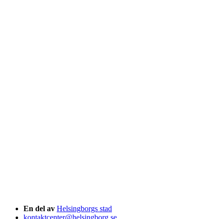
En del av
Helsingborgs stad
kontaktcenter@helsingborg.se