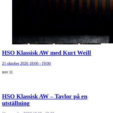
HSO Klassisk AW med Kurt Weill
21 oktober 2026 18:00 - 19:00
nov
11
HSO Klassisk AW – Tavlor på en
utställning