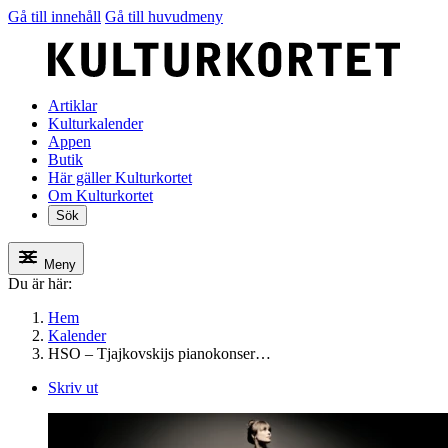
Gå till innehåll
Gå till huvudmeny
Artiklar
Kulturkalender
Appen
Butik
Här gäller Kulturkortet
Om Kulturkortet
Sök
Meny
Du är här:
Hem
Kalender
HSO – Tjajkovskijs pianokonser…
Skriv ut