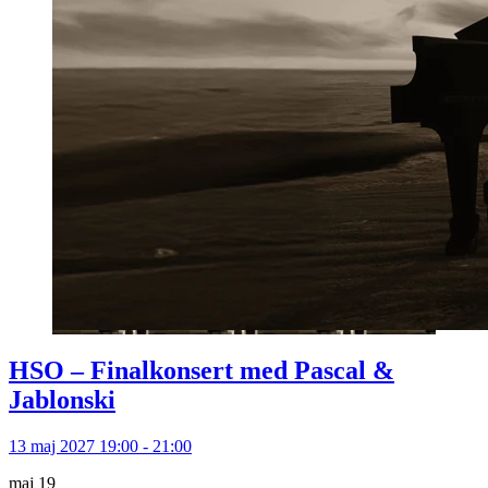
HSO – Finalkonsert med Pascal &
Jablonski
13 maj 2027 19:00 - 21:00
maj
19