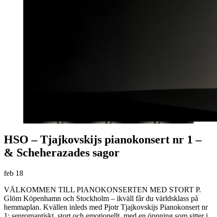
HSO – Tjajkovskijs pianokonsert nr 1 –
& Scheherazades sagor
feb
18
VÄLKOMMEN TILL PIANOKONSERTEN MED STORT P.
Glöm Köpenhamn och Stockholm – ikväll får du världsklass på
hemmaplan. Kvällen inleds med Pjotr Tjajkovskijs Pianokonsert nr
1: senromantiskt, stort och emotionellt, med en öppning som sitter i