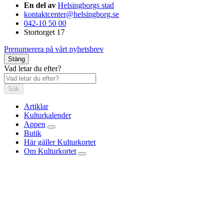
En del av
Helsingborgs stad
kontaktcenter@helsingborg.se
042-10 50 00
Stortorget 17
Prenumerera på vårt nyhetsbrev
Stäng
Vad letar du efter?
Sök
Artiklar
Kulturkalender
Appen
Butik
Här gäller Kulturkortet
Om Kulturkortet