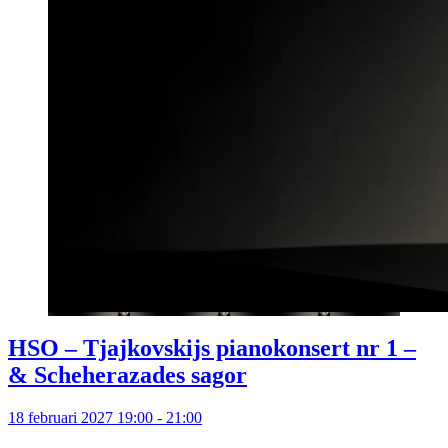
HSO – Tjajkovskijs pianokonsert nr 1 –
& Scheherazades sagor
18 februari 2027 19:00 - 21:00