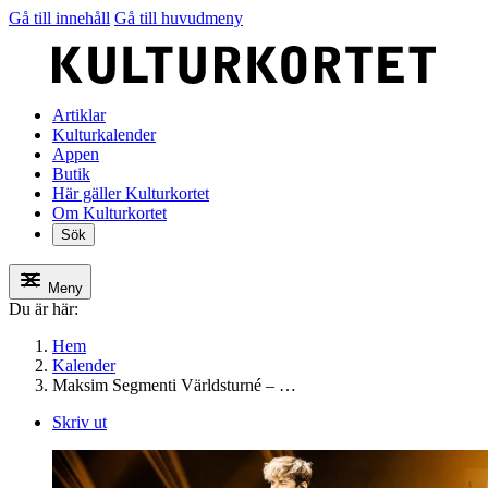
Gå till innehåll
Gå till huvudmeny
Artiklar
Kulturkalender
Appen
Butik
Här gäller Kulturkortet
Om Kulturkortet
Sök
Meny
Du är här:
Hem
Kalender
Maksim Segmenti Världsturné – …
Skriv ut