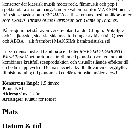
konserter där klassisk musik möter rock, filmmusik och pop i
spektakulära arrangemang. Under kvällen framför MAKSIM musik
från sitt senaste album
SEGMENTI
, tillsammans med publikfavoriter
som
Exodus
,
Pirates of the Caribbean
och
Game of Thrones
.
På programmet står även verk av bland andra Chopin, Prokofjev
och Tjajkovskij, sida vid sida med tolkningar av låtar från Queen
och ABBA – allt framfört i MAKSIMs karakteristiska stil.
Tillsammans med sitt band på scen lyfter
MAKSIM SEGMENTI
World Tour
långt bortom en traditionell pianokonsert, genom att
kombinera kraftfull scenproduktion och visuellt slående effekter till
en helhetsupplevelse. Denna speciella kväll utlovar en energifylld,
filmisk hyllning till pianomusiken där virtuositet möter show!
Konsertens längd:
1,5 timme
Paus:
NEJ
Åldersgräns:
12 år
Arrangör:
Kultur för folket
Plats
Datum & tid