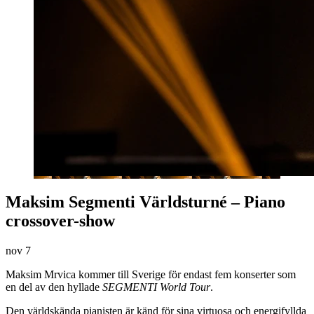
Maksim Segmenti Världsturné – Piano
crossover-show
nov
7
Maksim Mrvica kommer till Sverige för endast fem konserter som
en del av den hyllade
SEGMENTI World Tour
.
Den världskända pianisten är känd för sina virtuosa och energifyllda