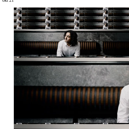
okt
21