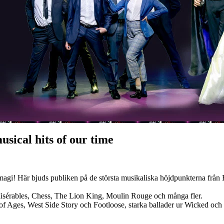
sical hits of our time
magi! Här bjuds publiken på de största musikaliska höjdpunkterna från 
 Misérables, Chess, The Lion King, Moulin Rouge och många fler.
k of Ages, West Side Story och Footloose, starka ballader ur Wicked 