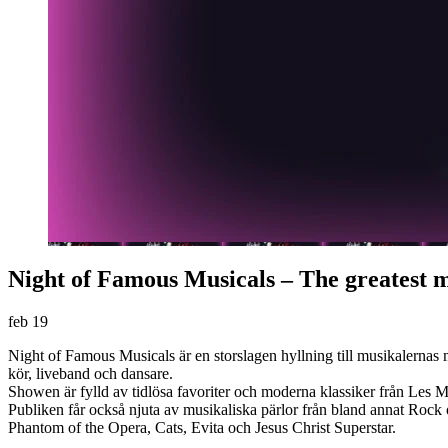
Night of Famous Musicals – The greatest mu
feb
19
Night of Famous Musicals är en storslagen hyllning till musikalernas 
kör, liveband och dansare.
Showen är fylld av tidlösa favoriter och moderna klassiker från Les
Publiken får också njuta av musikaliska pärlor från bland annat Roc
Phantom of the Opera, Cats, Evita och Jesus Christ Superstar.