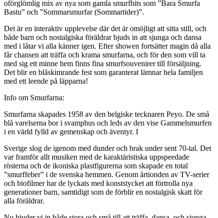
oförglömlig mix av nya som gamla smurfhits som ”Bara Smurfa
Bastu” och ”Sommarsmurfar (Sommartider)”.
Det är en interaktiv upplevelse där det är omöjligt att sitta still, och
både barn och nostalgiska föräldrar bjuds in att sjunga och dansa
med i låtar vi alla känner igen. Efter showen fortsätter magin då alla
får chansen att träffa och krama smurfarna, och för den som vill ta
med sig ett minne hem finns fina smurfsouvenirer till försäljning.
Det blir en blåskimrande fest som garanterat lämnar hela familjen
med ett leende på läpparna!
Info om Smurfarna:
Smurfarna skapades 1958 av den belgiske tecknaren Peyo. De små
blå varelserna bor i svamphus och leds av den vise Gammelsmurfen
i en värld fylld av gemenskap och äventyr. I
Sverige slog de igenom med dunder och brak under sent 70-tal. Det
var framför allt musiken med de karaktäristiska uppspeedade
rösterna och de ikoniska plastfigurerna som skapade en total
”smurffeber” i de svenska hemmen. Genom årtionden av TV-serier
och biofilmer har de lyckats med konststycket att förtrolla nya
generationer barn, samtidigt som de förblir en nostalgisk skatt för
alla föräldrar.
Nu bjuder vi in både stora och små till att träffa, dansa, och sjunga