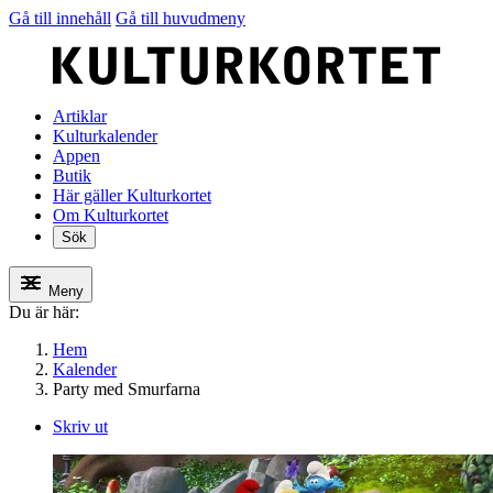
Gå till innehåll
Gå till huvudmeny
Artiklar
Kulturkalender
Appen
Butik
Här gäller Kulturkortet
Om Kulturkortet
Sök
Meny
Du är här:
Hem
Kalender
Party med Smurfarna
Skriv ut