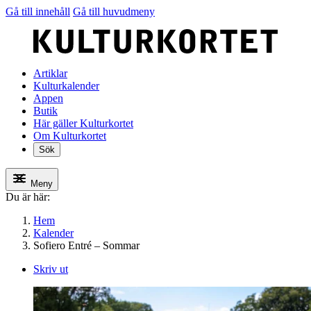
Gå till innehåll
Gå till huvudmeny
Artiklar
Kulturkalender
Appen
Butik
Här gäller Kulturkortet
Om Kulturkortet
Sök
Meny
Du är här:
Hem
Kalender
Sofiero Entré – Sommar
Skriv ut