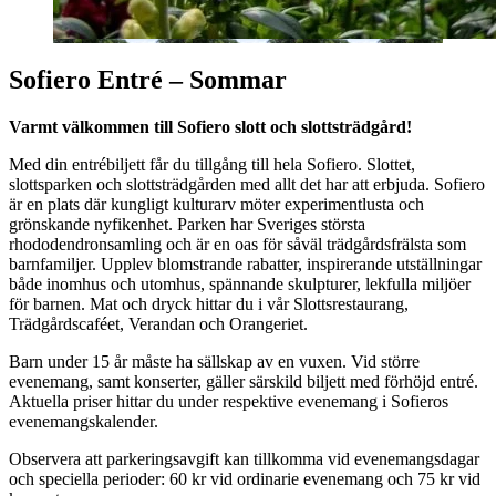
Sofiero Entré – Sommar
Varmt välkommen till Sofiero slott och slottsträdgård!
Med din entrébiljett får du tillgång till hela Sofiero. Slottet,
slottsparken och slottsträdgården med allt det har att erbjuda. Sofiero
är en plats där kungligt kulturarv möter experimentlusta och
grönskande nyfikenhet. Parken har Sveriges största
rhododendronsamling och är en oas för såväl trädgårdsfrälsta som
barnfamiljer. Upplev blomstrande rabatter, inspirerande utställningar
både inomhus och utomhus, spännande skulpturer, lekfulla miljöer
för barnen. Mat och dryck hittar du i vår Slottsrestaurang,
Trädgårdscaféet, Verandan och Orangeriet.
Barn under 15 år måste ha sällskap av en vuxen. Vid större
evenemang, samt konserter, gäller särskild biljett med förhöjd entré.
Aktuella priser hittar du under respektive evenemang i Sofieros
evenemangskalender.
Observera att parkeringsavgift kan tillkomma vid evenemangsdagar
och speciella perioder: 60 kr vid ordinarie evenemang och 75 kr vid