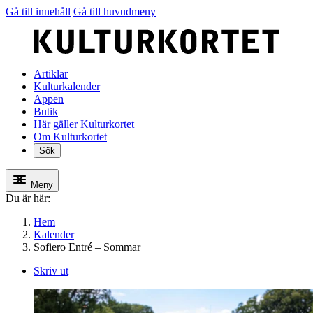
Gå till innehåll
Gå till huvudmeny
Artiklar
Kulturkalender
Appen
Butik
Här gäller Kulturkortet
Om Kulturkortet
Sök
Meny
Du är här:
Hem
Kalender
Sofiero Entré – Sommar
Skriv ut