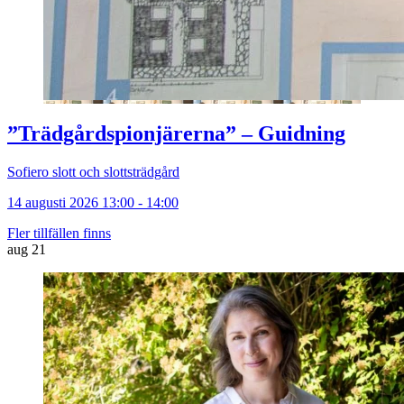
”Trädgårdspionjärerna” – Guidning
Sofiero slott och slottsträdgård
14 augusti 2026 13:00 - 14:00
Fler tillfällen finns
aug
21