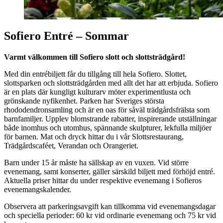
Sofiero Entré – Sommar
Varmt välkommen till Sofiero slott och slottsträdgård!
Med din entrébiljett får du tillgång till hela Sofiero. Slottet,
slottsparken och slottsträdgården med allt det har att erbjuda. Sofiero
är en plats där kungligt kulturarv möter experimentlusta och
grönskande nyfikenhet. Parken har Sveriges största
rhododendronsamling och är en oas för såväl trädgårdsfrälsta som
barnfamiljer. Upplev blomstrande rabatter, inspirerande utställningar
både inomhus och utomhus, spännande skulpturer, lekfulla miljöer
för barnen. Mat och dryck hittar du i vår Slottsrestaurang,
Trädgårdscaféet, Verandan och Orangeriet.
Barn under 15 år måste ha sällskap av en vuxen. Vid större
evenemang, samt konserter, gäller särskild biljett med förhöjd entré.
Aktuella priser hittar du under respektive evenemang i Sofieros
evenemangskalender.
Observera att parkeringsavgift kan tillkomma vid evenemangsdagar
och speciella perioder: 60 kr vid ordinarie evenemang och 75 kr vid