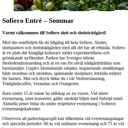
Sofiero Entré – Sommar
Varmt välkommen till Sofiero slott och slottsträdgård!
Med din entrébiljett får du tillgång till hela Sofiero. Slottet,
slottsparken och slottsträdgården med allt det har att erbjuda. Sofiero
är en plats där kungligt kulturarv möter experimentlusta och
grönskande nyfikenhet. Parken har Sveriges största
rhododendronsamling och är en oas för såväl trädgårdsfrälsta som
barnfamiljer. Upplev blomstrande rabatter, inspirerande utställningar
både inomhus och utomhus, spännande skulpturer, lekfulla miljöer
för barnen. Mat och dryck hittar du i vår Slottsrestaurang,
Trädgårdscaféet, Verandan och Orangeriet.
Barn under 15 år måste ha sällskap av en vuxen. Vid större
evenemang, samt konserter, gäller särskild biljett med förhöjd entré.
Aktuella priser hittar du under respektive evenemang i Sofieros
evenemangskalender.
Observera att parkeringsavgift kan tillkomma vid evenemangsdagar
och speciella perioder: 60 kr vid ordinarie evenemang och 75 kr vid