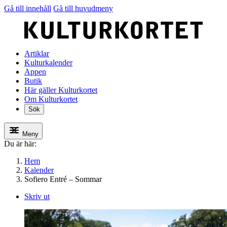
Gå till innehåll
Gå till huvudmeny
Artiklar
Kulturkalender
Appen
Butik
Här gäller Kulturkortet
Om Kulturkortet
Sök
Meny
Du är här:
Hem
Kalender
Sofiero Entré – Sommar
Skriv ut