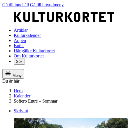
Gå till innehåll
Gå till huvudmeny
Artiklar
Kulturkalender
Appen
Butik
Här gäller Kulturkortet
Om Kulturkortet
Sök
Meny
Du är här:
Hem
Kalender
Sofiero Entré – Sommar
Skriv ut