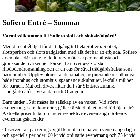
Sofiero Entré – Sommar
Varmt välkommen till Sofiero slott och slottsträdgård!
Med din entrébiljett får du tillgång till hela Sofiero. Slottet,
slottsparken och slottsträdgården med allt det har att erbjuda. Sofiero
är en plats där kungligt kulturarv möter experimentlusta och
grönskande nyfikenhet. Parken har Sveriges största
rhododendronsamling och är en oas för såväl trädgårdsfrälsta som
barnfamiljer. Upplev blomstrande rabatter, inspirerande utställningar
både inomhus och utomhus, spännande skulpturer, lekfulla miljöer
för barnen. Mat och dryck hittar du i vår Slottsrestaurang,
Trädgårdscaféet, Verandan och Orangeriet.
Barn under 15 år måste ha sällskap av en vuxen. Vid större
evenemang, samt konserter, gäller särskild biljett med förhöjd entré.
Aktuella priser hittar du under respektive evenemang i Sofieros
evenemangskalender.
Observera att parkeringsavgift kan tillkomma vid evenemangsdagar
och speciella perioder: 60 kr vid ordinarie evenemang och 75 kr vid