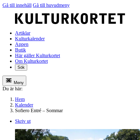
Gå till innehåll
Gå till huvudmeny
Artiklar
Kulturkalender
Appen
Butik
Här gäller Kulturkortet
Om Kulturkortet
Sök
Meny
Du är här:
Hem
Kalender
Sofiero Entré – Sommar
Skriv ut