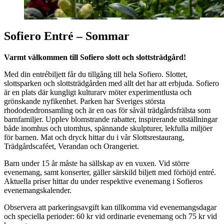
Sofiero Entré – Sommar
Varmt välkommen till Sofiero slott och slottsträdgård!
Med din entrébiljett får du tillgång till hela Sofiero. Slottet,
slottsparken och slottsträdgården med allt det har att erbjuda. Sofiero
är en plats där kungligt kulturarv möter experimentlusta och
grönskande nyfikenhet. Parken har Sveriges största
rhododendronsamling och är en oas för såväl trädgårdsfrälsta som
barnfamiljer. Upplev blomstrande rabatter, inspirerande utställningar
både inomhus och utomhus, spännande skulpturer, lekfulla miljöer
för barnen. Mat och dryck hittar du i vår Slottsrestaurang,
Trädgårdscaféet, Verandan och Orangeriet.
Barn under 15 år måste ha sällskap av en vuxen. Vid större
evenemang, samt konserter, gäller särskild biljett med förhöjd entré.
Aktuella priser hittar du under respektive evenemang i Sofieros
evenemangskalender.
Observera att parkeringsavgift kan tillkomma vid evenemangsdagar
och speciella perioder: 60 kr vid ordinarie evenemang och 75 kr vid