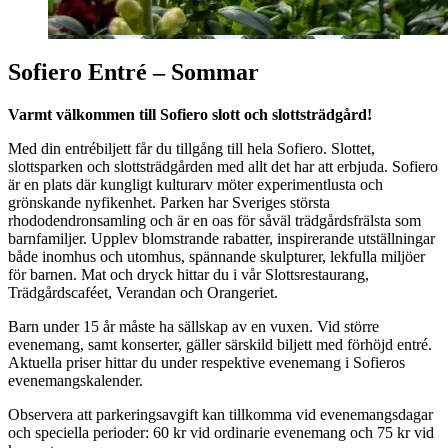
Sofiero Entré – Sommar
Varmt välkommen till Sofiero slott och slottsträdgård!
Med din entrébiljett får du tillgång till hela Sofiero. Slottet,
slottsparken och slottsträdgården med allt det har att erbjuda. Sofiero
är en plats där kungligt kulturarv möter experimentlusta och
grönskande nyfikenhet. Parken har Sveriges största
rhododendronsamling och är en oas för såväl trädgårdsfrälsta som
barnfamiljer. Upplev blomstrande rabatter, inspirerande utställningar
både inomhus och utomhus, spännande skulpturer, lekfulla miljöer
för barnen. Mat och dryck hittar du i vår Slottsrestaurang,
Trädgårdscaféet, Verandan och Orangeriet.
Barn under 15 år måste ha sällskap av en vuxen. Vid större
evenemang, samt konserter, gäller särskild biljett med förhöjd entré.
Aktuella priser hittar du under respektive evenemang i Sofieros
evenemangskalender.
Observera att parkeringsavgift kan tillkomma vid evenemangsdagar
och speciella perioder: 60 kr vid ordinarie evenemang och 75 kr vid