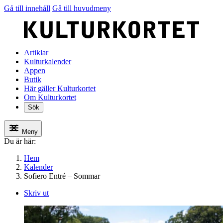
Gå till innehåll
Gå till huvudmeny
Artiklar
Kulturkalender
Appen
Butik
Här gäller Kulturkortet
Om Kulturkortet
Sök
Meny
Du är här:
Hem
Kalender
Sofiero Entré – Sommar
Skriv ut