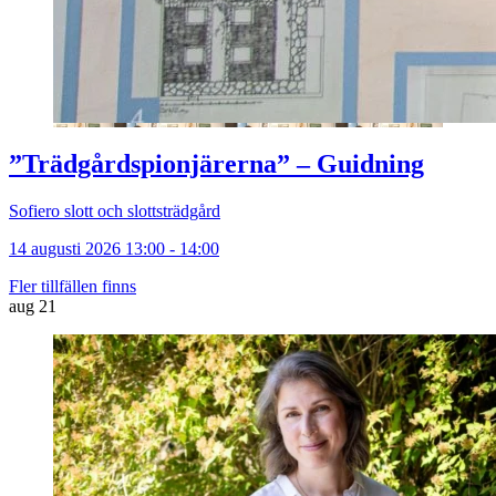
”Trädgårdspionjärerna” – Guidning
Sofiero slott och slottsträdgård
14 augusti 2026 13:00 - 14:00
Fler tillfällen finns
aug
21