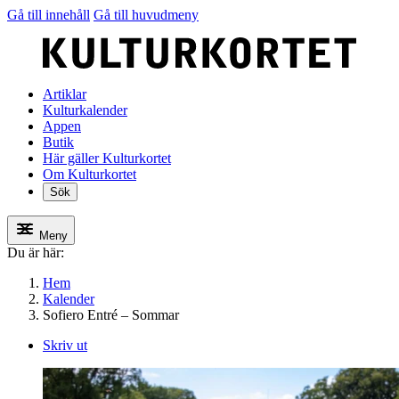
Gå till innehåll
Gå till huvudmeny
Artiklar
Kulturkalender
Appen
Butik
Här gäller Kulturkortet
Om Kulturkortet
Sök
Meny
Du är här:
Hem
Kalender
Sofiero Entré – Sommar
Skriv ut