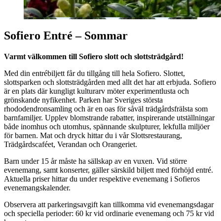
Sofiero Entré – Sommar
Varmt välkommen till Sofiero slott och slottsträdgård!
Med din entrébiljett får du tillgång till hela Sofiero. Slottet,
slottsparken och slottsträdgården med allt det har att erbjuda. Sofiero
är en plats där kungligt kulturarv möter experimentlusta och
grönskande nyfikenhet. Parken har Sveriges största
rhododendronsamling och är en oas för såväl trädgårdsfrälsta som
barnfamiljer. Upplev blomstrande rabatter, inspirerande utställningar
både inomhus och utomhus, spännande skulpturer, lekfulla miljöer
för barnen. Mat och dryck hittar du i vår Slottsrestaurang,
Trädgårdscaféet, Verandan och Orangeriet.
Barn under 15 år måste ha sällskap av en vuxen. Vid större
evenemang, samt konserter, gäller särskild biljett med förhöjd entré.
Aktuella priser hittar du under respektive evenemang i Sofieros
evenemangskalender.
Observera att parkeringsavgift kan tillkomma vid evenemangsdagar
och speciella perioder: 60 kr vid ordinarie evenemang och 75 kr vid