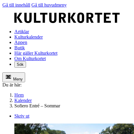
Gå till innehåll
Gå till huvudmeny
Artiklar
Kulturkalender
Appen
Butik
Här gäller Kulturkortet
Om Kulturkortet
Sök
Meny
Du är här:
Hem
Kalender
Sofiero Entré – Sommar
Skriv ut