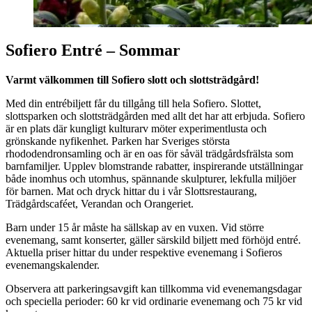
Sofiero Entré – Sommar
Varmt välkommen till Sofiero slott och slottsträdgård!
Med din entrébiljett får du tillgång till hela Sofiero. Slottet,
slottsparken och slottsträdgården med allt det har att erbjuda. Sofiero
är en plats där kungligt kulturarv möter experimentlusta och
grönskande nyfikenhet. Parken har Sveriges största
rhododendronsamling och är en oas för såväl trädgårdsfrälsta som
barnfamiljer. Upplev blomstrande rabatter, inspirerande utställningar
både inomhus och utomhus, spännande skulpturer, lekfulla miljöer
för barnen. Mat och dryck hittar du i vår Slottsrestaurang,
Trädgårdscaféet, Verandan och Orangeriet.
Barn under 15 år måste ha sällskap av en vuxen. Vid större
evenemang, samt konserter, gäller särskild biljett med förhöjd entré.
Aktuella priser hittar du under respektive evenemang i Sofieros
evenemangskalender.
Observera att parkeringsavgift kan tillkomma vid evenemangsdagar
och speciella perioder: 60 kr vid ordinarie evenemang och 75 kr vid