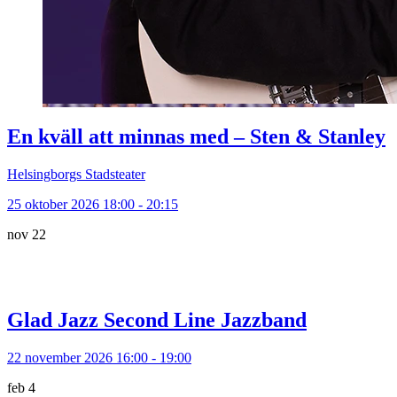
En kväll att minnas med – Sten & Stanley
Helsingborgs Stadsteater
25 oktober 2026 18:00 - 20:15
nov
22
Glad Jazz Second Line Jazzband
22 november 2026 16:00 - 19:00
feb
4