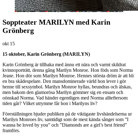
Soppteater MARILYN med Karin
Grönberg
okt
15
15 oktober, Karin Grönberg (MARILYN)
Karin Grönberg är tillbaka med ännu ett nära och varmt skildrat
kvinnoporträtt, denna gång Marilyn Monroe. Hon föds som Norma
Jeane. Hon dör som Marilyn Monroe. Hennes största dröm är att bli
en bra skådespelare. Den mansdominerade värld hon lever i gör
henne till sexsymbol. Marilyn Monroe hyllas, beundras och älskas,
men bakom den glamorösa Marilyn gömmer sig en ensam och
oönskad Norma. Vad händer egentligen med Norma allteftersom
tiden går? Vilket utrymme får hon i Marilyns liv?
Föreställningen bjuder publiken på de viktigaste livshändelserna ur
Marilyn Monroes liv, samtidigt som de mest kända sånger som ”I
wanna be loved by you” och ”Diamonds are a girl’s best friend”
framförs.