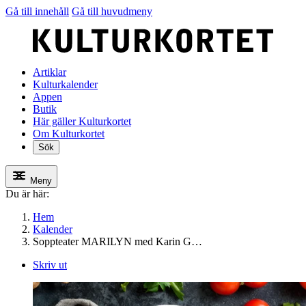
Gå till innehåll
Gå till huvudmeny
Artiklar
Kulturkalender
Appen
Butik
Här gäller Kulturkortet
Om Kulturkortet
Sök
Meny
Du är här:
Hem
Kalender
Soppteater MARILYN med Karin G…
Skriv ut