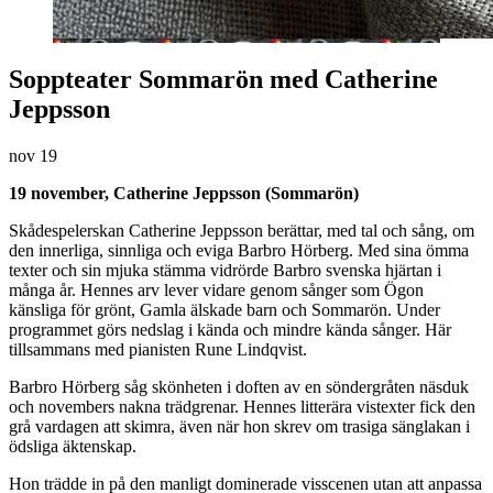
Soppteater Sommarön med Catherine
Jeppsson
nov
19
19 november, Catherine Jeppsson (Sommarön)
Skådespelerskan Catherine Jeppsson berättar, med tal och sång, om
den innerliga, sinnliga och eviga Barbro Hörberg. Med sina ömma
texter och sin mjuka stämma vidrörde Barbro svenska hjärtan i
många år. Hennes arv lever vidare genom sånger som Ögon
känsliga för grönt, Gamla älskade barn och Sommarön. Under
programmet görs nedslag i kända och mindre kända sånger. Här
tillsammans med pianisten Rune Lindqvist.
Barbro Hörberg såg skönheten i doften av en söndergråten näsduk
och novembers nakna trädgrenar. Hennes litterära vistexter fick den
grå vardagen att skimra, även när hon skrev om trasiga sänglakan i
ödsliga äktenskap.
Hon trädde in på den manligt dominerade visscenen utan att anpassa