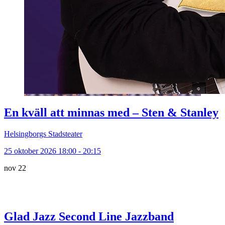
En kväll att minnas med – Sten & Stanley
Helsingborgs Stadsteater
25 oktober 2026 18:00 - 20:15
nov
22
Glad Jazz Second Line Jazzband