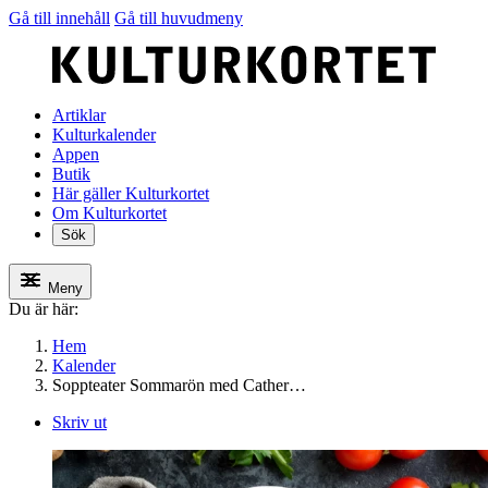
Gå till innehåll
Gå till huvudmeny
Artiklar
Kulturkalender
Appen
Butik
Här gäller Kulturkortet
Om Kulturkortet
Sök
Meny
Du är här:
Hem
Kalender
Soppteater Sommarön med Cather…
Skriv ut