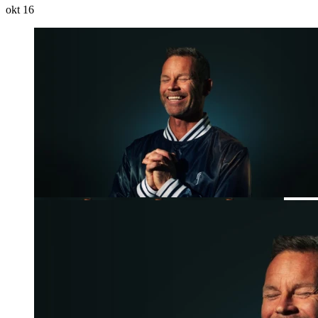
okt
16