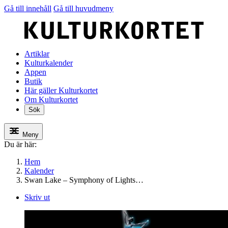
Gå till innehåll
Gå till huvudmeny
Artiklar
Kulturkalender
Appen
Butik
Här gäller Kulturkortet
Om Kulturkortet
Sök
Meny
Du är här:
Hem
Kalender
Swan Lake – Symphony of Lights…
Skriv ut