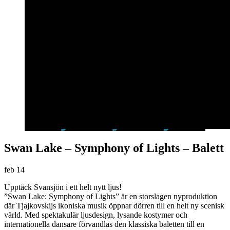
Swan Lake – Symphony of Lights – Balett
feb
14
Upptäck Svansjön i ett helt nytt ljus!
”Swan Lake: Symphony of Lights” är en storslagen nyproduktion
där Tjajkovskijs ikoniska musik öppnar dörren till en helt ny scenisk
värld. Med spektakulär ljusdesign, lysande kostymer och
internationella dansare förvandlas den klassiska baletten till en