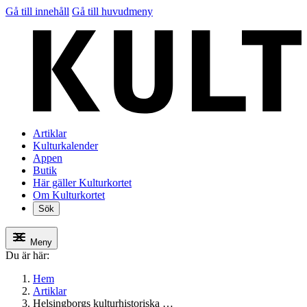
Gå till innehåll
Gå till huvudmeny
Artiklar
Kulturkalender
Appen
Butik
Här gäller Kulturkortet
Om Kulturkortet
Sök
Meny
Du är här:
Hem
Artiklar
Helsingborgs kulturhistoriska …