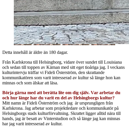
Detta innehåll är äldre än 180 dagar.
Från Karlskrona till Helsingborg, vidare över sundet till Louisiana
och sedan till toppen av Kärnan med sitt eget tioåriga jag. I veckans
kulturintervju träffar vi Fideli Österström, den skrattande
kommunikatören som varit intresserad av kultur så länge hon kan
minnas och som älskar att läsa.
Börja gärna med att berätta lite om dig själv. Var arbetar du
och hur länge har du varit en del av Helsingborgs kultur?
Mitt namn är Fideli Österström och jag är ursprungligen från
Karlskrona. Jag arbetar som projektledare och kommunikatör på
Helsingborgs stads kulturförvaltning. Skrattet ligger alltid nära till
hands, jag är besatt av Vinterstudion och så länge jag kan minnas
har jag varit intresserad av kultur.