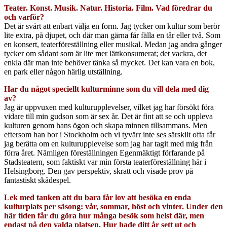
Teater. Konst. Musik. Natur. Historia. Film. Vad föredrar du
och varför?
Det är svårt att enbart välja en form. Jag tycker om kultur som berör
lite extra, på djupet, och där man gärna får fälla en tår eller två. Som
en konsert, teaterföreställning eller musikal. Medan jag andra gånger
tycker om sådant som är lite mer lättkonsumerat; det vackra, det
enkla där man inte behöver tänka så mycket. Det kan vara en bok,
en park eller någon härlig utställning.
Har du något speciellt kulturminne som du vill dela med dig
av?
Jag är uppvuxen med kulturupplevelser, vilket jag har försökt föra
vidare till min gudson som är sex år. Det är fint att se och uppleva
kulturen genom hans ögon och skapa minnen tillsammans. Men
eftersom han bor i Stockholm och vi tyvärr inte ses särskilt ofta får
jag berätta om en kulturupplevelse som jag har tagit med mig från
förra året. Nämligen föreställningen Egenmäktigt förfarande på
Stadsteatern, som faktiskt var min första teaterföreställning här i
Helsingborg. Den gav perspektiv, skratt och visade prov på
fantastiskt skådespel.
Lek med tanken att du bara får lov att besöka en enda
kulturplats per säsong: vår, sommar, höst och vinter. Under den
här tiden får du göra hur många besök som helst där, men
endast på den valda platsen. Hur hade ditt år sett ut och