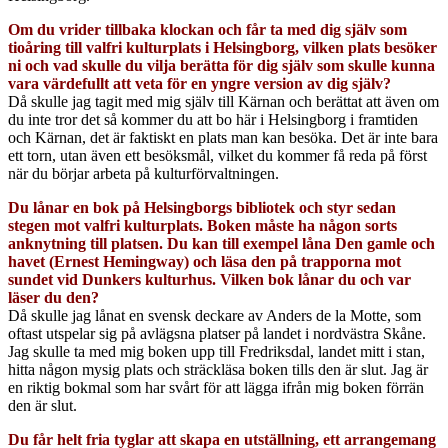
Om du vrider tillbaka klockan och får ta med dig själv som
tioåring till valfri kulturplats i Helsingborg, vilken plats besöker
ni och vad skulle du vilja berätta för dig själv som skulle kunna
vara värdefullt att veta för en yngre version av dig själv?
Då skulle jag tagit med mig själv till Kärnan och berättat att även om
du inte tror det så kommer du att bo här i Helsingborg i framtiden
och Kärnan, det är faktiskt en plats man kan besöka. Det är inte bara
ett torn, utan även ett besöksmål, vilket du kommer få reda på först
när du börjar arbeta på kulturförvaltningen.
Du lånar en bok på Helsingborgs bibliotek och styr sedan
stegen mot valfri kulturplats. Boken måste ha någon sorts
anknytning till platsen. Du kan till exempel låna Den gamle och
havet (Ernest Hemingway) och läsa den på trapporna mot
sundet vid Dunkers kulturhus. Vilken bok lånar du och var
läser du den?
Då skulle jag lånat en svensk deckare av Anders de la Motte, som
oftast utspelar sig på avlägsna platser på landet i nordvästra Skåne.
Jag skulle ta med mig boken upp till Fredriksdal, landet mitt i stan,
hitta någon mysig plats och sträckläsa boken tills den är slut. Jag är
en riktig bokmal som har svårt för att lägga ifrån mig boken förrän
den är slut.
Du får helt fria tyglar att skapa en utställning, ett arrangemang