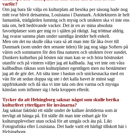
varför?
Om jag bara får välja en kulturplats att besöka per säsong hade nog
mitt svar blivit detsamma, Louisiana i Danmark. Arkitekturen är helt
fantastisk, trädgården lummig och mysig och utsikten ska vi inte ens
tala om, helt bedövande vacker. Det är en av mina absoluta
favoritplatser som ger mig ro i själen på riktigt. Jag tröttnar aldrig.
Jag svarar samma plats under samtliga årstider helt enkelt.
Men om det nu skulle råka vara så att man inte får åka över till
Danmark (som under den senaste tiden) får jag nog säga Sofiero på
våren och sommaren för den fina naturen och utsikten över sundet,
Dunkers kulturhus på hösten när man kan se och höra höstrusket
utanför och på vintern väljer jag att kallbada. Jag vet inte om våra
kallbadhus räknas som kulturplatser egentligen men nu bestämmer
jag att de gör det. Att sitta inne i bastun och snickesnacka med en
vän för att sedan doppa sig ute i det kalla havet är minst sagt
uppfriskande och då ska vi inte tala om den varma och mysiga
känslan som infinner sig i hela kroppen efteråt.
Tycker du att Helsingborg saknar något som skulle berika
kulturlivet ytterligare för invånarna?
Jag saknar faktiskt ett ställe under de kallare årstiderna som är
trevligt att hänga på. Ett ställe dit man inte enbart går för
kulturupplevelser utan också för att umgås och äta på. Likt
Fotografiska eller Louisiana. Det hade varit ett härligt tillskott här i
Helsingborg.