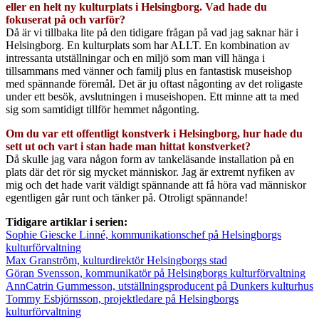
eller en helt ny kulturplats i Helsingborg. Vad hade du
fokuserat på och varför?
Då är vi tillbaka lite på den tidigare frågan på vad jag saknar här i
Helsingborg. En kulturplats som har ALLT. En kombination av
intressanta utställningar och en miljö som man vill hänga i
tillsammans med vänner och familj plus en fantastisk museishop
med spännande föremål. Det är ju oftast någonting av det roligaste
under ett besök, avslutningen i museishopen. Ett minne att ta med
sig som samtidigt tillför hemmet någonting.
Om du var ett offentligt konstverk i Helsingborg, hur hade du
sett ut och vart i stan hade man hittat konstverket?
Då skulle jag vara någon form av tankeläsande installation på en
plats där det rör sig mycket människor. Jag är extremt nyfiken av
mig och det hade varit väldigt spännande att få höra vad människor
egentligen går runt och tänker på. Otroligt spännande!
Tidigare artiklar i serien:
Sophie Giescke Linné, kommunikationschef på Helsingborgs
kulturförvaltning
Max Granström, kulturdirektör Helsingborgs stad
Göran Svensson, kommunikatör på Helsingborgs kulturförvaltning
AnnCatrin Gummesson, utställningsproducent på Dunkers kulturhus
Tommy Esbjörnsson, projektledare på Helsingborgs
kulturförvaltning