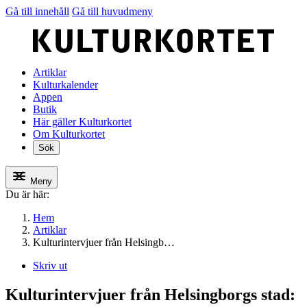
Gå till innehåll
Gå till huvudmeny
Artiklar
Kulturkalender
Appen
Butik
Här gäller Kulturkortet
Om Kulturkortet
Sök
Meny
Du är här:
Hem
Artiklar
Kulturintervjuer från Helsingb…
Skriv ut
Kulturintervjuer från Helsingborgs stad: